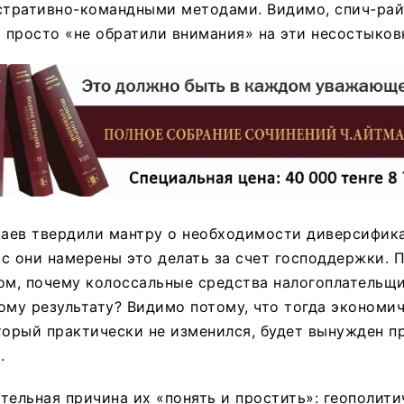
тративно-командными методами. Видимо, спич-рай
) просто «не обратили внимания» на эти несостыков
каев твердили мантру о необходимости диверсифик
час они намерены это делать за счет господдержки. 
ом, почему колоссальные средства налогоплательщ
ому результату? Видимо потому, что тогда экономи
торый практически не изменился, будет вынужден п
.
тельная причина их «понять и простить»: геополити