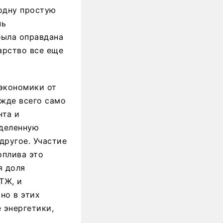
 одну простую
нь
была оправдана
дарство все еще
 экономики от
ежде всего само
нта и
еделенную
другое. Участие
оплива это
я доля
ТЖ, и
но в этих
 энергетики,