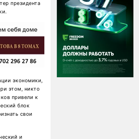
тер президента
ки.
ации экономики,
При этом, никто
иков привели к
ческий блок
ризнать свои
ческий и