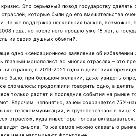
кризис. Это серьезный повод государству сделать
х отраслей, которые были до его вмешательства оче
. Та же поддержка нескольких банков, возможно, 
2008 года, но после него прошло уже 15 лет, а госу
сль из своих душных объятий.
еще одно «сенсационное» заявление об избавлении
ь главный монополист во многих отраслях – это пр
к ни странно, в 2019-2021 годы в действиях президе
жно было, при большом желании, даже увидеть опр
все сломалось: продолжили говорить одно, а делать 
несе только растет и последние события на рынке т
ют. Впрочем, непонятно, зачем сохраняется 75%-на
рынке телекоммуникаций, и грузоперевозок в лице К
сех отраслях, куда инвесторы готовы вкладываться, 
е видят смысла. То же самое можно сказать о рынке
 все чаще напоминают фронтовые.