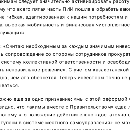
акимам следует значительно активизировать работ
му что всего пятая часть ПИИ пошла в обрабатываю
а гибкая, адаптированная к нашим потребностям и
а, высокая мобильность и финансовая чистоплотнос
служащих».
е: «Считаю необходимым за каждым значимым инве
ть сопровождение со стороны сотрудников прокура
ь систему коллективной ответственности и освобод
ть неправильное решение». С учетом казахстанско
но, чем это обернется. Теперь инвесторы точно не 
ваться.
ожно еще за одно признание: «мы с этой реформой
видно, что «акимы вместе с Правительством» едва 
 потому что положение действительно «достаточно 
тупени в системе местного самоуправления» не мо