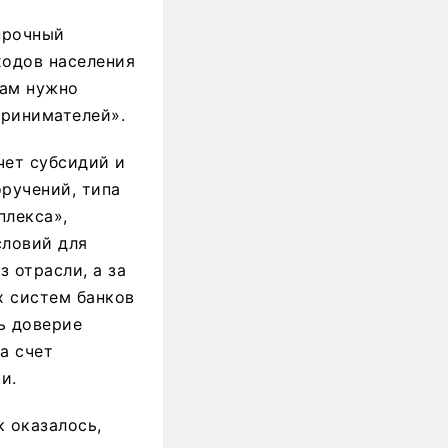
прочный
ходов населения
нам нужно
ринимателей».
чет субсидий и
оручений, типа
плекса»,
словий для
з отрасли, а за
 систем банков
ть доверие
а счет
и.
к оказалось,