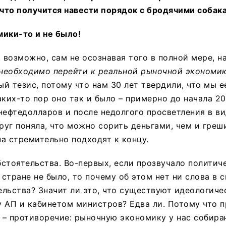
 что получится навести порядок с бродячими собак
ики-то и не было!
, возможно, сам не осознавая того в полной мере, н
необходимо перейти к реальной рыночной экономи
й тезис, потому что нам 30 лет твердили, что мы е
аких-то пор оно так и было – примерно до начала 2
нефтедолларов и после недолгого просветления в в
уг поняла, что можно сорить деньгами, чем и греши
а стремительно подходят к концу.
стоятельства. Во-первых, если прозвучало политич
в стране не было, то почему об этом нет ни слова в
льства? Значит ли это, что существуют идеологиче
 АП и кабинетом министров? Едва ли. Потому что 
е – противоречие: рыночную экономику у нас собир