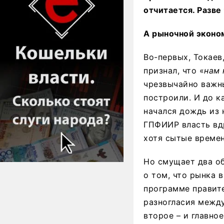
отчитается. Разве
А рыночной эконом
Во-первых, Токаев
признал, что «
нам 
чрезвычайно важны
построили. И до к
начался дождь из 
ГПФИИР власть вдр
хотя сытые времен
Но смущает два об
о том, что рынка 
программе правите
разногласия между
второе – и главно