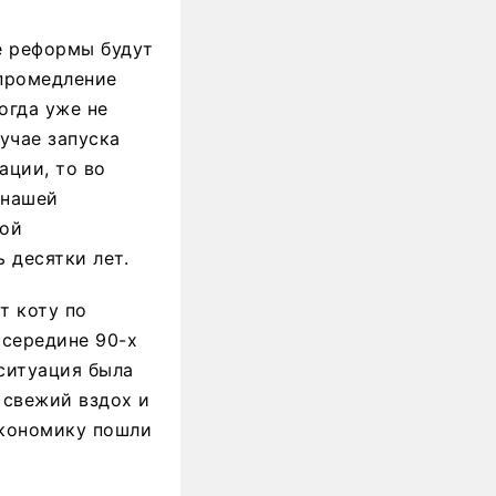
е реформы будут
 промедление
огда уже не
учае запуска
ации, то во
 нашей
ной
 десятки лет.
т коту по
 середине 90-х
 ситуация была
о свежий вздох и
экономику пошли