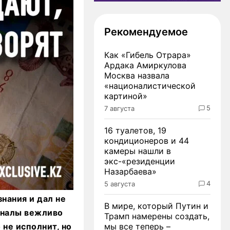
Рекомендуемое
Как «Гибель Отрара»
Ардака Амиркулова
Москва назвала
«националистической
картиной»
5
7 августа
16 туалетов, 19
кондиционеров и 44
камеры нашли в
экс-«резиденции
Назарбаева»
4
5 августа
нания и дал не
В мире, который Путин и
оналы вежливо
Трамп намерены создать,
 не исполнит, но
мы все теперь –