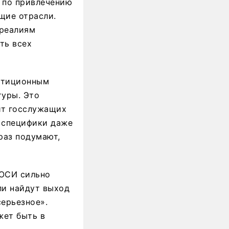
у по привлечению
щие отрасли.
 реалиям
ть всех
стиционным
туры. Это
ит госслужащих
й специфики даже
раз подумают,
 ОСИ сильно
ли найдут выход
серьезное».
жет быть в