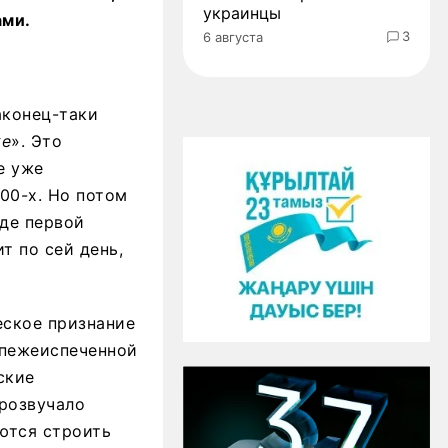
украинцы
ами.
3
6 августа
аконец-таки
ке
». Это
е уже
000-х. Но потом
иде первой
т по сей день,
еское признание
 спежеиспеченной
ские
прозвучало
аются строить