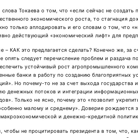
слова Токаева о том, что «если сейчас не создать 
ественного экономического роста, то стагнация до
жно только аплодировать и его словам о том, что «
ивно действующий «экономический лифт» для предп
е – КАК это предлагается сделать? Конечно же, за с
е опять следует перечисление проблем и раздача п
беспечить устойчивый рост агропромышленного ком
енные банки в работу по созданию благоприятных у
ций». Но почему-то не за счет выхода государства и
ию денежных потоков и интеграции информационных
дов». Только не ясно, почему это «позволит укрепи
 особенно малому и среднему». Доверие рождается з
 макроэкономической и денежно-кредитной политик
, чтобы не процитировать президента в том, что, ка