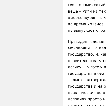
геоэкономический 
вещь – уйти из те
высоконкурентными
во время кризиса 
не выпускает отра
Президент сделал 
монополий. Но вед
государство. И, ка
правительства мо
логику. Но потом 
государства в биз
только подтвержда
государства и на 
практических во в
условиях просто н
сводки с которого