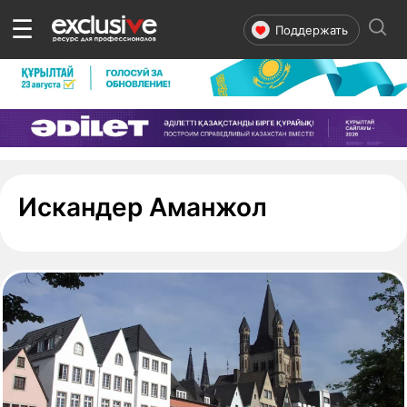
☰
Поддержать
- страница
Искандер Аманжол