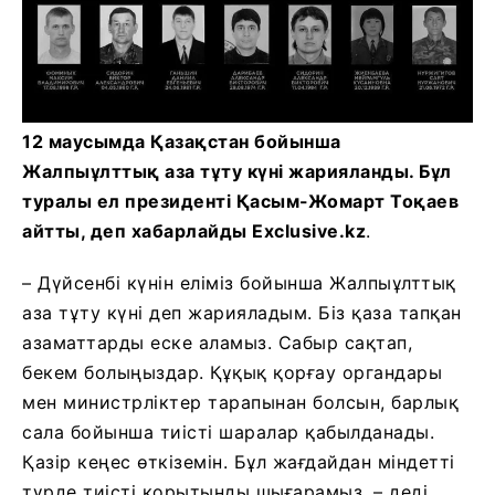
12 маусымда Қазақстан бойынша
Жалпыұлттық аза тұту күні жарияланды. Бұл
туралы ел президенті Қасым-Жомарт Тоқаев
айтты, деп хабарлайды Exclusive.kz
.
– Дүйсенбі күнін еліміз бойынша Жалпыұлттық
аза тұту күні деп жарияладым. Біз қаза тапқан
азаматтарды еске аламыз. Сабыр сақтап,
бекем болыңыздар. Құқық қорғау органдары
мен министрліктер тарапынан болсын, барлық
сала бойынша тиісті шаралар қабылданады.
Қазір кеңес өткіземін. Бұл жағдайдан міндетті
түрде тиісті қорытынды шығарамыз, – деді