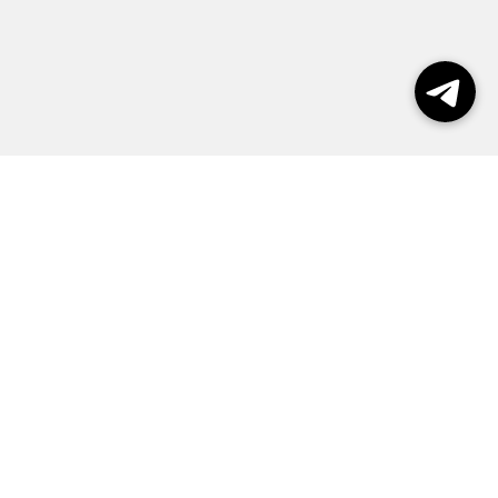
Выборы 2026
Реклама
О журнале
Контакты
Политика конфиденциальности
Правила пользования сайтом