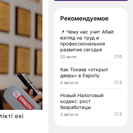
Рекомендуемое
📌
Чему нас учит Абай:
взгляд на труд и
профессиональное
развитие сегодня
0
20 июля
Как Токаев «открыл
дверь» в Европу
3
4 августа
Новый Налоговый
кодекс: рост
безработицы
3
3 августа
ікті екі