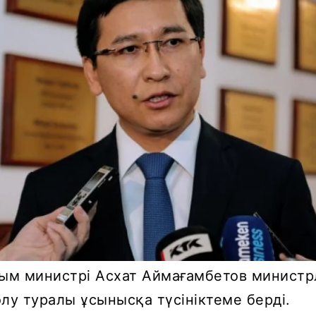
ым министрі Асхат Аймағамбетов министрл
лу туралы ұсынысқа түсініктеме берді.