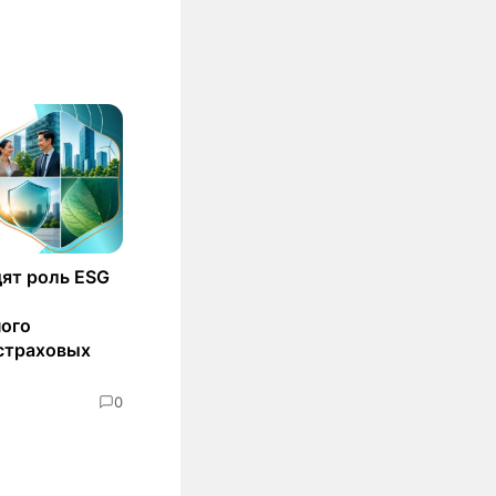
ят роль ESG
ного
страховых
0