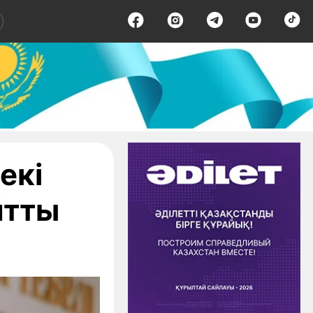
екі
йтты