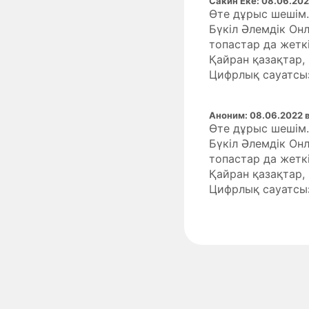
Сакин Еке
:
08.06.202
Өте дұрыс шешім.
Бүкіл Әлемдік Он
топастар да жеткі
Қайран қазақтар,
Цифрлық сауатсыз
Аноним
:
08.06.2022 
Өте дұрыс шешім.
Бүкіл Әлемдік Он
топастар да жеткі
Қайран қазақтар,
Цифрлық сауатсыз