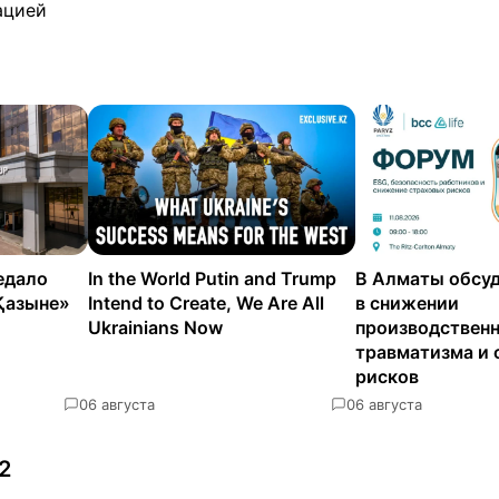
ацией
едало
In the World Putin and Trump
В Алматы обсуд
Қазыне»
Intend to Create, We Are All
в снижении
Ukrainians Now
производствен
травматизма и 
рисков
0
6 августа
0
6 августа
2