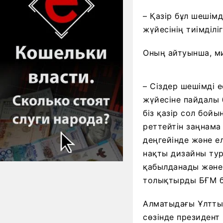
– Қазір бұл шешімд
жүйесінің тиімділ
Оның айтуынша, ми
– Сіздер шешімді е
жүйесіне пайдалы 
біз қазір сол бой
реттейтін заңнама 
деңгейінде және е
нақты дизайны тур
қабылданады және 
толықтырды БҒМ 
Алматыдағы Ұлтты
сөзінде президент