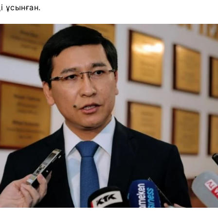
і ұсынған.