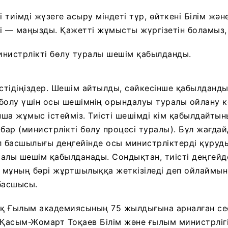
і тиімді жүзеге асыру міндеті тұр, өйткені Білім жә
ігі — маңызды. Қажетті жұмысты жүргізетін боламыз,
нистрлікті бөлу туралы шешім қабылданды.
стідіңіздер. Шешім айтылды, сәйкесінше қабылданды.
болу үшін осы шешімнің орындалуы туралы ойлану 
ынша жұмыс істейміз. Тиісті шешімді кім қабылдайты
бар (министрлікті бөлу процесі туралы). Бұл жағдай
л басшылығы деңгейінде осы министрліктерді құру
алы шешім қабылданады. Сондықтан, тиісті деңгей
мұның бәрі жұртшылыққа жеткізіледі деп ойлаймын
басшысы.
қ Ғылым академиясының 75 жылдығына арналған се
 Қасым-Жомарт Тоқаев Білім және ғылым министрлігі