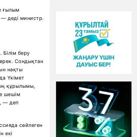
не ғылым
 — деді министр.
 Білім беру
керек. Сондықтан
нын нақты
да Үкімет
дың құрылымы,
де шешім
, — деп
ссияда сөйлеген
н екі