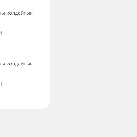
аны қолдайтын
!
аны қолдайтын
!