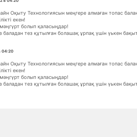
2 в 04:20
лайн Оқыту Технологиясын меңгере алмаған топас бал
лікті екен!
 мәңгүрт болып қаласыңдар!
 баладан тез құтылған болашақ ұрпақ үшін үькен бақыт
в 04:20
лайн Оқыту Технологиясын меңгере алмаған топас бал
лікті екен!
 мәңгүрт болып қаласыңдар!
 баладан тез құтылған болашақ ұрпақ үшін үькен бақыт