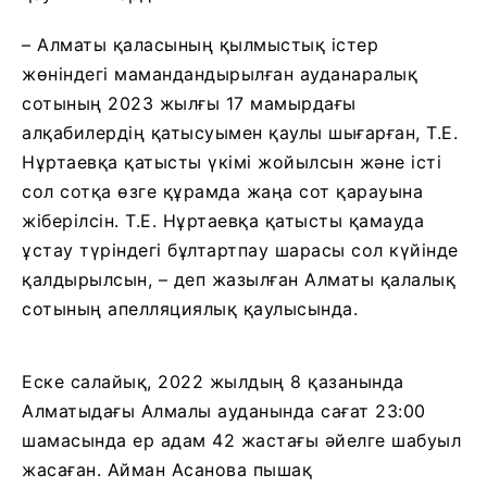
– Алматы қаласының қылмыстық істер
жөніндегі мамандандырылған ауданаралық
сотының 2023 жылғы 17 мамырдағы
алқабилердің қатысуымен қаулы шығарған, Т.Е.
Нұртаевқа қатысты үкімі жойылсын және істі
сол сотқа өзге құрамда жаңа сот қарауына
жіберілсін. Т.Е. Нұртаевқа қатысты қамауда
ұстау түріндегі бұлтартпау шарасы сол күйінде
қалдырылсын, – деп жазылған Алматы қалалық
сотының апелляциялық қаулысында.
Еске салайық, 2022 жылдың 8 қазанында
Алматыдағы Алмалы ауданында сағат 23:00
шамасында ер адам 42 жастағы әйелге шабуыл
жасаған. Айман Асанова пышақ