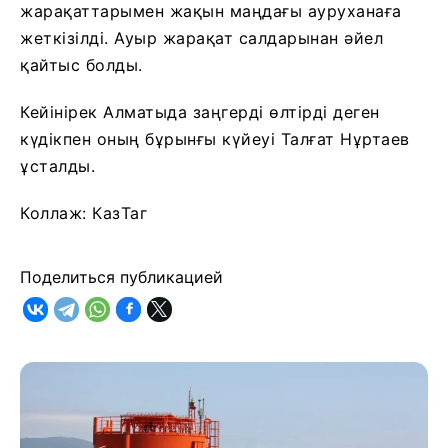
жарақаттарымен жақын маңдағы ауруханаға
жеткізілді. Ауыр жарақат салдарынан әйел
қайтыс болды.
Кейінірек Алматыда заңгерді өлтірді деген
күдікпен оның бұрынғы күйеуі Талғат Нұртаев
ұсталды.
Коллаж: КазТаг
Поделиться публикацией