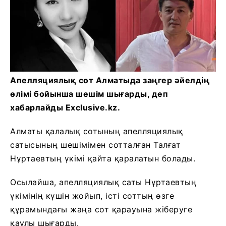
Апелляциялық сот Алматыда заңгер әйелдің
өлімі бойынша шешім шығарды, деп
хабарлайды Exclusive.kz.
Алматы қалалық сотының апелляциялық
сатысының шешімімен сотталған Талғат
Нұртаевтың үкімі қайта қаралатын болады.
Осылайша, апелляциялық саты Нұртаевтың
үкімінің күшін жойып, істі соттың өзге
құрамындағы жаңа сот қарауына жіберуге
қаулы шығарды.