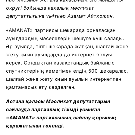
округі бойынша қалалық мәслихат
депутаттығына үміткер Азамат Айтхожин.
«AMANAT» партиясы шекарада орналасқан
ауылдардың мәселелерін шешуге күш салады.
Әр ауылда, тіпті шекарада жатқан, шалғай және
жету қиын ауылдарда да интернет болуы
керек. Сондықтан қазақстандық байланыс
спутниктерінің көмегімен елдің 500 шекаралас,
шалғай және жету қиын ауылын интернетпен
қамтамасыз ету көзделген.
Астана қаласы Мәслихат депутаттарын
сайлауда партиялық тізімді ұсынған
«AMANAT» партиясының сайлау қорының
қаражатынан төленді.