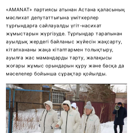
«AMANAT» партиясы атынан Астана қаласының
мәслихат депутаттығына үміткерлер
тұрғындарға сайлауалды үгіт-насихат
жұмыстарын жүргізуде. Тұрғындар тарапынан
ауылдық жердегі байланыс жүйесін жақсарту,
кітапхананы жаңа кітаптармен толықтыру,
ауылға жас мамандарды тарту, жалақысы
жоғары жұмыс орындарын құру және басқа да
мәселелер бойынша сұрақтар қойылды.