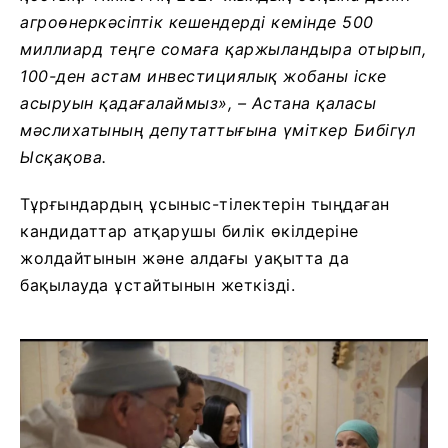
агроөнеркәсіптік кешендерді кемінде 500
миллиард теңге сомаға қаржыландыра отырып,
100-ден астам инвестициялық жобаны іске
асыруын қадағалаймыз
»
, – Астана қаласы
мәслихатының депутаттығына үміткер Бибігүл
Ысқақова.
Тұрғындардың ұсыныс-тілектерін тыңдаған
кандидаттар атқарушы билік өкілдеріне
жолдайтынын және алдағы уақытта да
бақылауда ұстайтынын жеткізді.