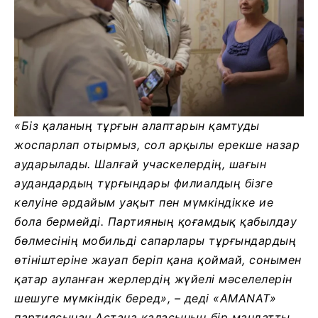
«Біз қаланың тұрғын алаптарын қамтуды
жоспарлап отырмыз, сол арқылы ерекше назар
аударылады. Шалғай учаскелердің, шағын
аудандардың тұрғындары филиалдың бізге
келуіне әрдайым уақыт пен мүмкіндікке ие
бола бермейді. Партияның қоғамдық қабылдау
бөлмесінің мобильді сапарлары тұрғындардың
өтініштеріне жауап беріп қана қоймай, сонымен
қатар ауланған жерлердің жүйелі мәселелерін
шешуге мүмкіндік беред», – деді «AMANAT»
партиясынан Астана қаласының бір мандатты