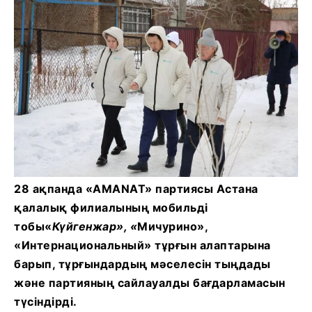
28 ақпанда «AMANAT» партиясы Астана
қалалық филиалының мобильді
тобы«
Күйгенжар», «
Мичурино»,
«Интернациональный» тұрғын алаптарына
барып, тұрғындардың мәселесін тыңдады
және партияның сайлауалды бағдарламасын
түсіндірді.