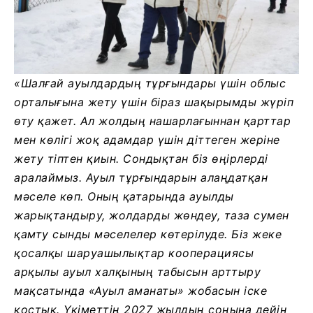
«Шалғай ауылдардың тұрғындары үшін облыс
орталығына жету үшін біраз шақырымды жүріп
өту қажет. Ал жолдың нашарлағыннан қарттар
мен көлігі жоқ адамдар үшін діттеген жеріне
жету тіптен қиын. Сондықтан біз өңірлерді
аралаймыз.
Ауыл тұрғындарын алаңдатқан
мәселе көп. Оның қатарында ауылды
жарықтандыру, жолдарды жөндеу, таза сумен
қамту сынды мәселелер көтерілуде. Біз жеке
қосалқы шаруашылықтар кооперациясы
арқылы ауыл халқының табысын арттыру
мақсатында «Ауыл аманаты» жобасын іске
қостық. Үкіметтің 2027 жылдың соңына дейін