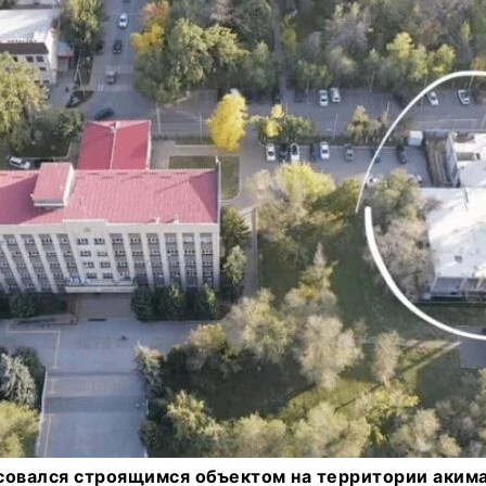
совался строящимся объектом на территории акима