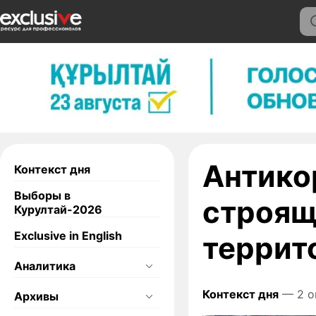
Антико
Контекст дня
Выборы в
строящ
Курултай-2026
Exclusive in English
террит
Аналитика
Контекст дня
— 2 о
Архивы