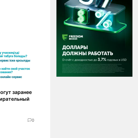
огут заранее
бирательный
0