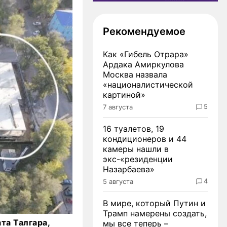
Рекомендуемое
Как «Гибель Отрара»
Ардака Амиркулова
Москва назвала
«националистической
картиной»
5
7 августа
16 туалетов, 19
кондиционеров и 44
камеры нашли в
экс-«резиденции
Назарбаева»
4
5 августа
В мире, который Путин и
Трамп намерены создать,
та Талгара,
мы все теперь –