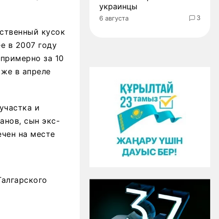
украинцы
3
6 августа
рственный кусок
ее в 2007 году
 примерно за 10
 же в апреле
участка и
анов, сын экс-
ечен на месте
Талгарского