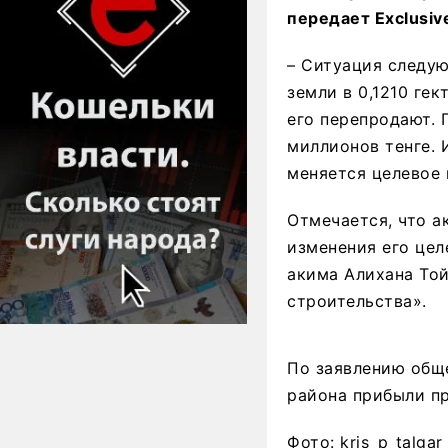
передает Exclusive
– Ситуация следую
земли в 0,1210 гек
его перепродают. 
миллионов тенге. 
меняется целевое 
Отмечается, что а
изменения его цел
акима Алихана Той
строительства».
По заявлению обще
района прибыли пр
Фото: kris_p_talgar