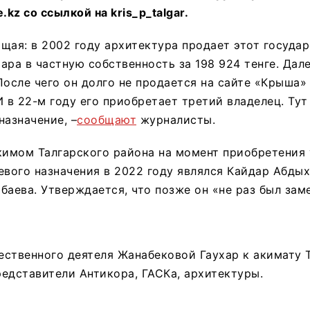
.kz со ссылкой на kris_p_talgar.
щая: в 2002 году архитектура продает этот госуда
тара в частную собственность за 198 924 тенге. Дал
После чего он долго не продается на сайте «Крыша»
И в 22-м году его приобретает третий владелец. Тут
назначение, –
сообщают
журналисты.
кимом Талгарского района на момент приобретения 
евого назначения в 2022 году являлся Кайдар Абдых
баева. Утверждается, что позже он «не раз был зам
ственного деятеля Жанабековой Гаухар к акимату 
едставители Антикора, ГАСКа, архитектуры.