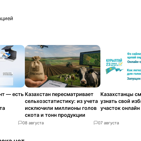
ацией
нт — есть
Казахстан пересматривает
Казахстанцы см
сельхозстатистику: из учета
узнать свой из
та
исключили миллионы голов
участок онлайн
скота и тонн продукции
0
8 августа
0
7 августа
ока нет