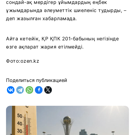
сондай-ақ мердігер ұйымдардың еңбек
ұжымдарында әлеуметтік шиеленіс тудырды, –
деп жазылған хабарламада.
Айта кетейік, ҚР ҚПК 201-бабының негізінде
өзге ақпарат жария етілмейді.
Фото:ozen.kz
Поделиться публикацией