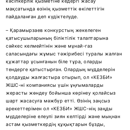
кәсіпкерлік қызметіне кедергі жасау
мақсатында өзінің қызметтік өкілеттігін
пайдаланған деп күдіктелуде.
– Қарамырзаев конкурстың жекелеген
қатысушыларының біліктілік талаптарына
сәйкес келмейтінін және мұнай-газ
саласындағы жұмыс тәжірибесі туралы жалған
құжаттар ұсынғанын біле тұра, оларды
тендерге қатыстырған. Олардың мүдделерін
қолдауды жалғастыра отырып, ол «КЕЗБИ»
ЖШС-ні компаниясы үшін ұңғымаларды
жерасты жөндеу бойынша көрінеу қолайсыз
шарт жасасуға мәжбүр етті. Өзінің заңсыз
әрекеттерімен ол «КЕЗБИ» ЖШС-нің заңды
мүдделеріне елеулі зиян келтірді және мыңнан
астам қызметкердің құқықтарын бұзды,