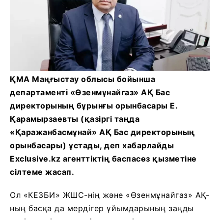
ҚМА Маңғыстау облысы бойынша
департаменті «Өзенмұнайгаз» АҚ Бас
директорының бұрынғы орынбасары Е.
Қарамырзаевты (қазіргі таңда
«Қаражанбасмұнай» АҚ Бас директорының
орынбасары) ұстады, деп хабарлайды
Exclusive.kz агенттіктің баспасөз қызметіне
сілтеме жасап.
Ол «КЕЗБИ» ЖШС-нің және «Өзенмұнайгаз» АҚ-
ның басқа да мердігер ұйымдарының заңды