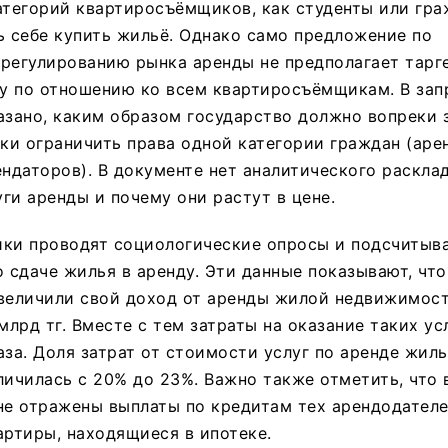
атегорий квартиросъёмщиков, как студенты или гра
ь себе купить жильё. Однако само предложение по
регулированию рынка аренды не предполагает тарг
у по отношению ко всем квартиросъёмщикам. В зап
азано, каким образом государство должно вопреки 
и ограничить права одной категории граждан (аре
ендаторов). В документе нет аналитического расклад
ги аренды и почему они растут в цене.
ики проводят социологические опросы и подсчитыв
о сдаче жилья в аренду. Эти данные показывают, что
величили свой доход от аренды жилой недвижимости
млрд тг. Вместе с тем затраты на оказание таких ус
аза. Доля затрат от стоимости услуг по аренде жиль
личилась с 20% до 23%. Важно также отметить, что
не отражены выплаты по кредитам тех арендодателе
артиры, находящиеся в ипотеке.