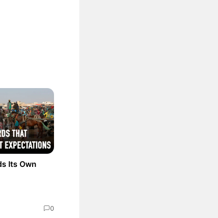
ds Its Own
0