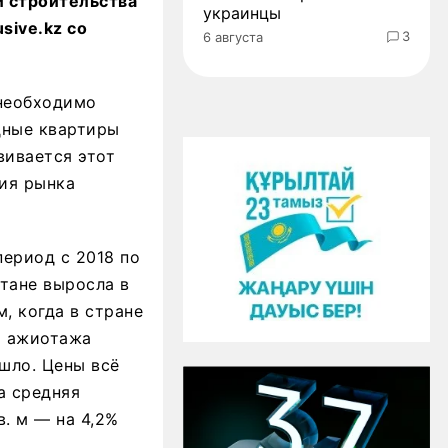
 строительства
украинцы
sive.kz со
3
6 августа
 необходимо
дные квартиры
вивается этот
ия рынка
ериод с 2018 по
тане выросла в
м, когда в стране
а ажиотажа
шло. Цены всё
да средняя
в. м — на 4,2%