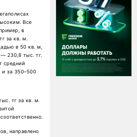
егаполисах
ысоким. Все
пример, в
г за кв. м.
дью в 50 кв. м,
— 230,8 тыс. тг.
т средний
 и за 350–500
с. тг за кв. м.
витой
 соответственно.
ов, направлено