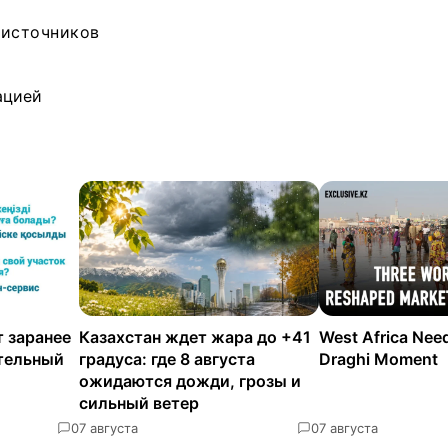
 источников
ацией
 заранее
Казахстан ждет жара до +41
West Africa Nee
ательный
градуса: где 8 августа
Draghi Moment
ожидаются дожди, грозы и
сильный ветер
0
7 августа
0
7 августа