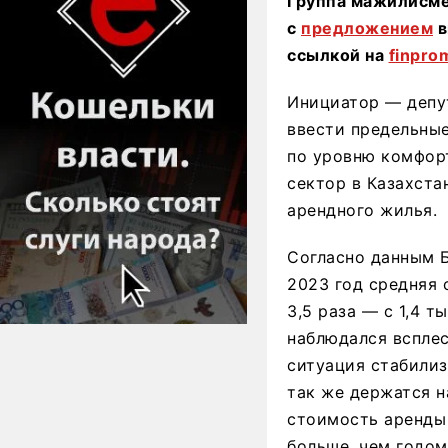
Группа мажилисме
с
предложением
в
ссылкой на
finpro
Инициатор — депут
ввести предельные
по уровню комфорт
сектор в Казахст
арендного жилья.
Согласно данным Б
2023 год средняя 
3,5 раза — с 1,4 т
наблюдался всплес
ситуация стабилиз
так же держатся на
стоимость аренды 
больше, чем годом