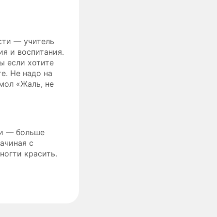
сти — учитель
ия и воспитания.
ы если хотите
е. Не надо на
мол «Жаль, не
ки — больше
начиная с
ногти красить.