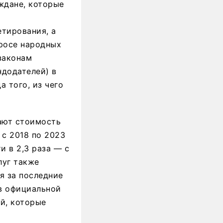
ждане, которые
етирования, а
росе народных
законам
ндодателей) в
а того, из чего
ают стоимость
 с 2018 по 2023
 в 2,3 раза — с
луг также
я за последние
 в официальной
й, которые