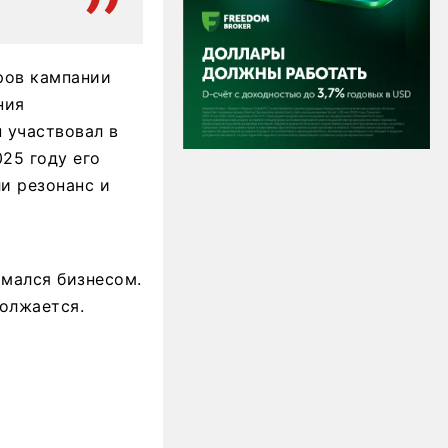
ров кампании
ния
 участвовал в
25 году его
и резонанс и
имался бизнесом.
олжается.