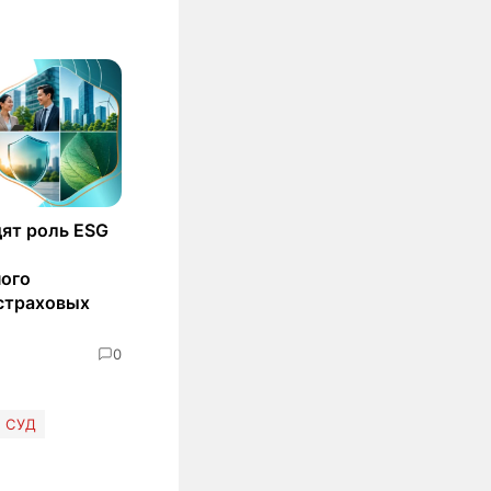
ят роль ESG
ного
страховых
0
СУД