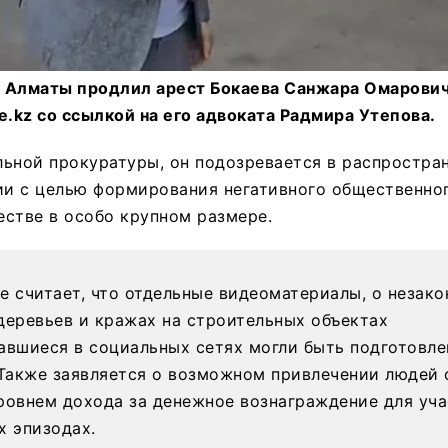
 Алматы продлил арест Бокаева Санжара Омаровича
e.kz со ссылкой на его адвоката Радмира Утепова.
ьной прокуратуры, он подозревается в распростра
и с целью формирования негативного общественног
стве в особо крупном размере.
е считает, что отдельные видеоматериалы, о незако
деревьев и кражах на строительных объектах
авшиеся в социальных сетях могли быть подготовл
 Также заявляется о возможном привлечении людей 
ровнем дохода за денежное вознаграждение для уча
х эпизодах.