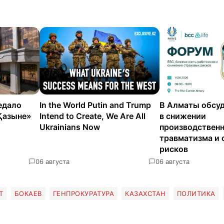
едало
In the World Putin and Trump
В Алматы обсуд
Қазыне»
Intend to Create, We Are All
в снижении
Ukrainians Now
производствен
травматизма и 
рисков
0
6 августа
0
6 августа
Т
БОКАЕВ
ГЕНПРОКУРАТУРА
КАЗАХСТАН
ПОЛИТИКА