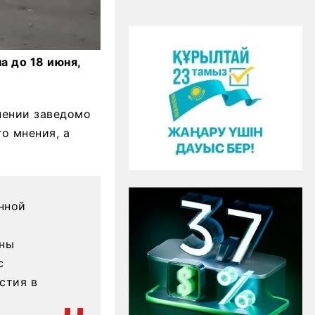
 до 18 июня,
нении заведомо
о мнения, а
нной
ены
с
стия в