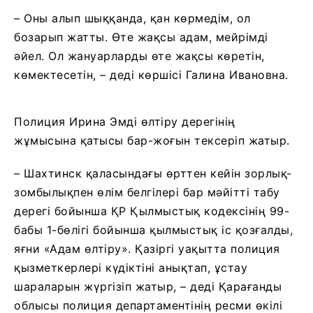
– Оны алып шыққанда, қан көрмедім, ол
бозарып жатты. Өте жақсы адам, мейрімді
әйел. Ол жануарларды өте жақсы көретін,
көмектесетін, – деді көршісі Галина Ивановна.
Полиция Ирина Эмді өлтіру дерегінің
жұмысына қатысы бар-жоғын тексеріп жатыр.
– Шахтинск қаласындағы өрттен кейін зорлық-
зомбылықпен өлім белгілері бар мәйітті табу
дерегі бойынша ҚР Қылмыстық кодексінің 99-
бабы 1-бөлігі бойынша қылмыстық іс қозғалды,
яғни «Адам өлтіру». Қазіргі уақытта полиция
қызметкерлері күдіктіні анықтап, ұстау
шараларын жүргізіп жатыр, – деді Қарағанды ​​
облысы полиция департаментінің ресми өкілі