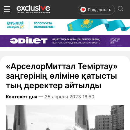
☰
Поддержать
«АрселорМиттал Теміртау»
заңгерінің өліміне қатысты
тың деректер айтылды
Контекст дня
— 25 апреля 2023 16:50