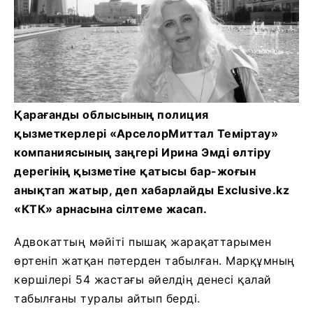
Қарағанды ​​облысының полиция
қызметкерлері «АрселорМиттал Теміртау»
компаниясының заңгері Ирина Эмді өлтіру
дерегінің қызметіне қатысы бар-жоғын
анықтап жатыр, деп хабарлайды Exclusive.kz
«КТК» арнасына сілтеме жасап.
Адвокаттың мәйіті пышақ жарақаттарымен
өртеніп жатқан пәтерден табылған. Марқұмның
көршілері 54 жастағы әйелдің денесі қалай
табылғаны туралы айтып берді.