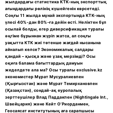
жылдардағы статистика КТК-ның экспорттық
ағындардағы рөлінің күшейгенін көрсетеді.
Соңғы 11 жылда мұнай экспортында КТК-ның
үлесі 40%-дан 80%-ға дейін өсті. Неліктен бұл
осылай болды, егер диверсификация туралы
әңгіме бұрыннан жүріп жатса, ал соңғы
уақытта КТК жиі төтенше жағдай нысанына
айналып келсе? Экономикалық салдары
қандай – қысқа және ұзақ мерзімді? Осы
оқиға балама бағыттардың дамуын
жеделдете ала ма? Осы туралы exclusive.kz
экономистер Мұрат Мусуралиевпен
(Қырғызстан) және Мұрат Темирхановпен
(Қазақстан), сондай-ақ еуропалық
зерттеушілер Влад Паддакпен (Nightingale Int.,
Швейцария) және Кейт О’Риорданмен,
Геосаясат институтының аға сарапшысы