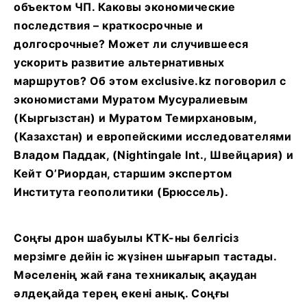
объектом ЧП. Каковы экономические
последствия – краткосрочные и
долгосрочные? Может ли случившееся
ускорить развитие альтернативных
маршрутов? Об этом exclusive.kz поговорил с
экономистами Муратом Мусуралиевым
(Кыргызстан) и Муратом Темирхановым,
(Казахстан) и европейскими исследователями
Владом Паддак, (Nightingale Int., Швейцария) и
Кейт
О’Р
иордан, старшим экспертом
Института геополитики (Брюссель).
Соңғы дрон шабуылы КТК-ны белгісіз
мерзімге дейін іс жүзінен шығарып тастады.
Мәселенің жай ғана техникалық ақаудан
әлдеқайда терең екені анық. Соңғы