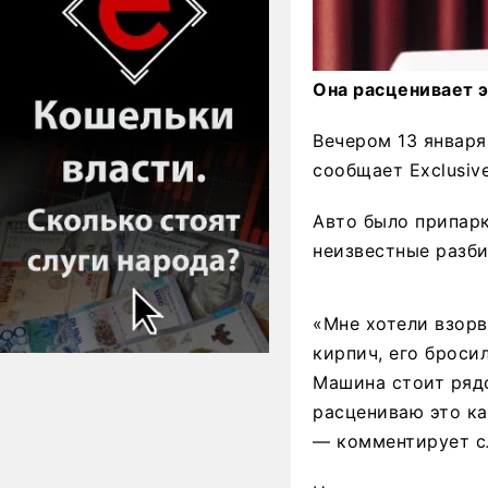
Она расценивает э
Вечером 13 январ
сообщает Exclusive
Авто было припарк
неизвестные разб
«Мне хотели взорв
кирпич, его броси
Машина стоит рядо
расцениваю это ка
— комментирует с