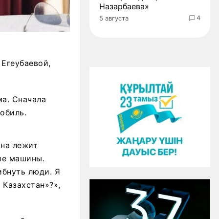
Назарбаева»
4
5 августа
Егеубаевой,
ма. Сначала
обиль.
она лежит
ие машины.
ибнуть люди. Я
 Казахстан»?»,