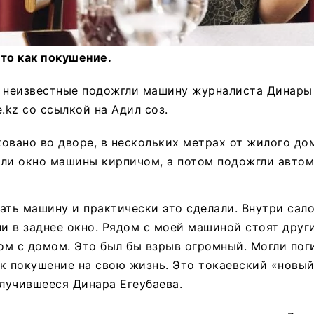
то как покушение.
я неизвестные подожгли машину журналиста Динары 
.kz со ссылкой на Адил соз.
овано во дворе, в нескольких метрах от жилого до
или окно машины кирпичом, а потом подожгли автом
ать машину и практически это сделали. Внутри сал
ли в заднее окно. Рядом с моей машиной стоят друг
м с домом. Это был бы взрыв огромный. Могли пог
к покушение на свою жизнь. Это токаевский «новый
лучившееся Динара Егеубаева.