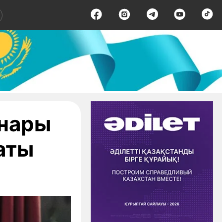
инары
аты