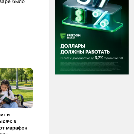
нваре было
иг и
ысяч: в
ют марафон