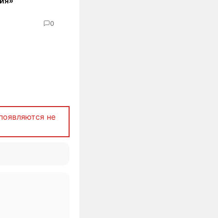
ия»
0
появляются не