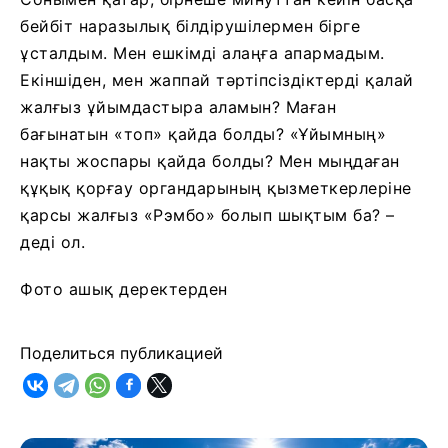
бейбіт наразылық білдірушілермен бірге
ұсталдым. Мен ешкімді алаңға апармадым.
Екіншіден, мен жаппай тәртіпсіздіктерді қалай
жалғыз ұйымдастыра аламын? Маған
бағынатын «топ» қайда болды? «Ұйымның»
нақты жоспары қайда болды? Мен мыңдаған
құқық қорғау органдарының қызметкерлеріне
қарсы жалғыз «Рэмбо» болып шықтым ба? –
деді ол.
Фото ашық деректерден
Поделиться публикацией