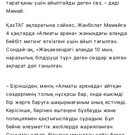
таратқаны үшін айыптайды деген сөз, – деді
Мамай.
ҚазТАГ ақпаратына сәйкес, Жанболат Мамайға
4 қаңтарда «Алматы арена» жанындағы алаңда
бейбіт митинг өткізгені үшін айып тағылған.
Сондай-ақ, «Жаңаөзендегі алаңда 10 мың
наразылық білдіруші тұр» деген сөздер жалған
ақпарат деп танылған.
– Біріншіден, менің «Алматы аренада» айтқан
сөздерімнің толық нұсқасы бар, онда ешкімді
бір жерге баруға шақырмағаным анық естіледі.
Керісінше, бәрінен ештеңені бұзбауды және
полициямен қақтығыспауды сұрадым. Бұл
бейне әлеуметтік желілерде жарияланған.
Сонымен қатар, бірнеше минуттан кейін басқа