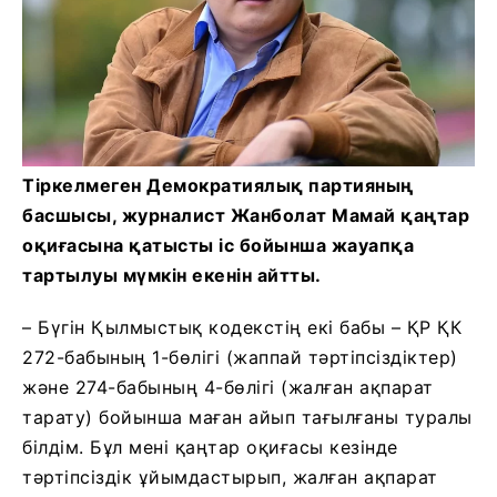
Тіркелмеген Демократиялық партияның
басшысы, журналист Жанболат Мамай қаңтар
оқиғасына қатысты іс бойынша жауапқа
тартылуы мүмкін екенін айтты.
– Бүгін Қылмыстық кодекстің екі бабы – ҚР ҚК
272-бабының 1-бөлігі (жаппай тәртіпсіздіктер)
және 274-бабының 4-бөлігі (жалған ақпарат
тарату) бойынша маған айып тағылғаны туралы
білдім. Бұл мені қаңтар оқиғасы кезінде
тәртіпсіздік ұйымдастырып, жалған ақпарат