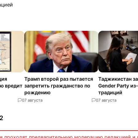
ацией
ция
Трамп второй раз пытается
Таджикистан з
ию вредит
запретить гражданство по
Gender Party и
рождению
традиций
0
7 августа
0
7 августа
2
и проходят предварительную модерацию редакцией и 