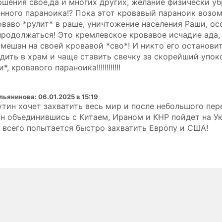
ршения свое,да и многих других, желание физически уб
енного параноика!? Пока этот кровавый параноик возо
оваво *рулит* в раше, уничтожение населения Раши, ос
продолжаться! Это кремлевское кровавое исчадие ада,
мешан на своей кровавой *сво*! И никто его остановит
дить в храм и чаще ставить свечку за скорейший упок
 кровавого параноика!!!!!!!!!!!!
альянинова
:
06.01.2025 в 15:19
утин хочет захватить весь мир и после небольшого пе
н объединившись с Китаем, Ираном и КНР пойдет на Ук
е всего попытается быстро захватить Европу и США!