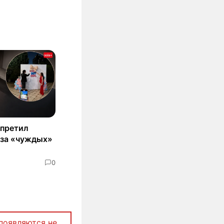
апретил
з-за «чуждых»
0
появляются не