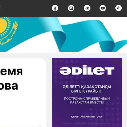
ремя
ова