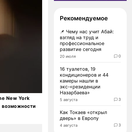
Рекомендуемое
📌
Чему нас учит Абай:
взгляд на труд и
профессиональное
развитие сегодня
0
20 июля
16 туалетов, 19
кондиционеров и 44
камеры нашли в
экс-«резиденции
Назарбаева»
he New York
3
5 августа
 и возможности
Как Токаев «открыл
дверь» в Европу
3
4 августа