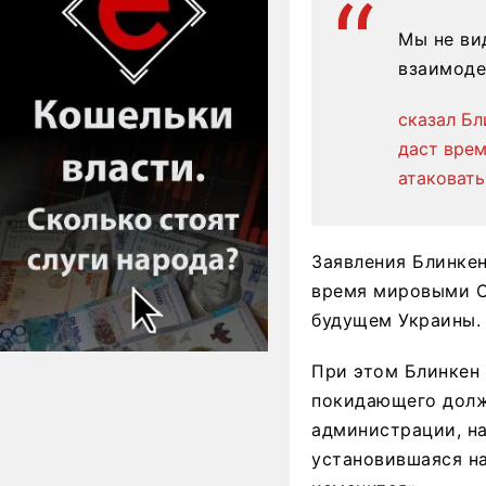
Мы не ви
взаимод
сказал Бл
даст врем
атаковать
Заявления Блинкен
время мировыми С
будущем Украины.
При этом Блинкен 
покидающего долж
администрации, на
установившаяся н