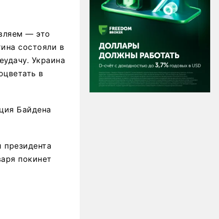
авляем — это
тина состояли в
еудачу. Украина
роцветать в
ация Байдена
й президента
варя покинет