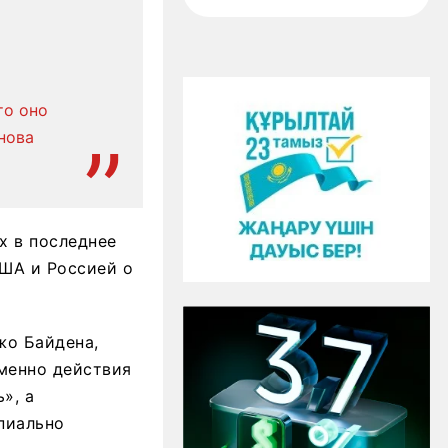
то оно
нова
х в последнее
ША и Россией о
жо Байдена,
менно действия
», а
пиально