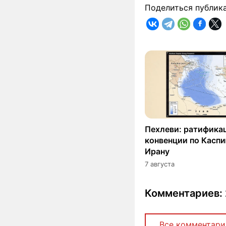
Поделиться публик
Пехлеви: ратифика
конвенции по Касп
Ирану
7 августа
Комментариев: 
Все комментари