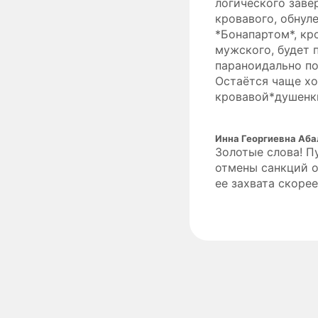
логического заве
кровавого, обнул
*Бонапартом*, кр
мужского, будет 
параноидально по
Остаётся чаще хо
кровавой*душенки*,
Инна Георгиевна Аб
Золотые слова! П
отмены санкций о
ее захвата скоре