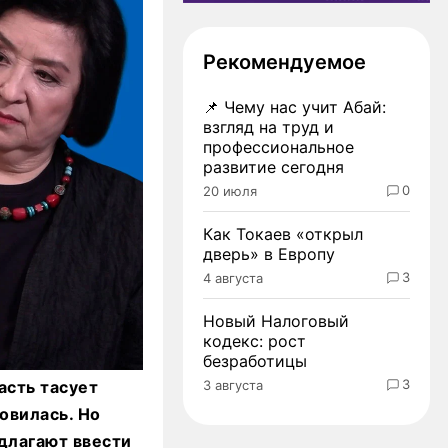
Рекомендуемое
📌
Чему нас учит Абай:
взгляд на труд и
профессиональное
развитие сегодня
0
20 июля
Как Токаев «открыл
дверь» в Европу
3
4 августа
Новый Налоговый
кодекс: рост
безработицы
3
3 августа
асть тасует
овилась. Но
едлагают ввести