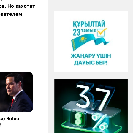
в. Но захотят
ователем,
rco Rubio
?