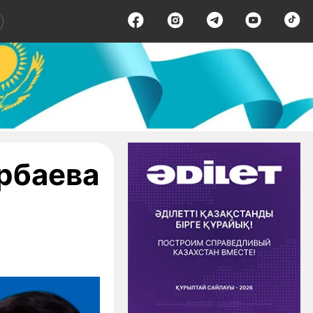
рбаева