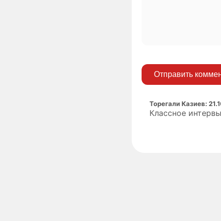
Отправить комме
Торегали Казиев
:
21.
Классное интервь