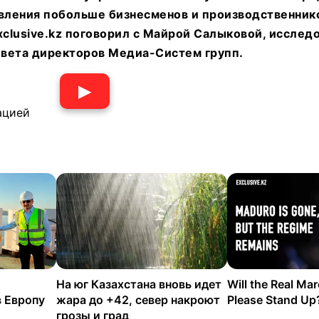
вления побольше бизнесменов и производственнико
xclusive.kz поговорил с Майрой Салыковой, исслед
вета директоров Медиа-Систем групп.
▶
ацией
На юг Казахстана вновь идет
Will the Real Ma
в Европу
жара до +42, север накроют
Please Stand Up
грозы и град