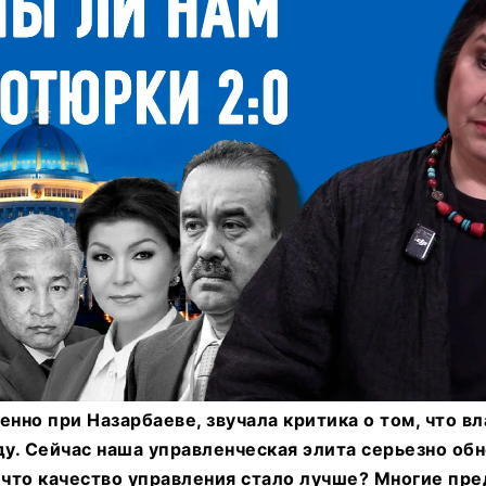
енно при Назарбаеве, звучала критика о том, что вл
ду. Сейчас наша управленческая элита серьезно обн
 что качество управления стало лучше? Многие пр