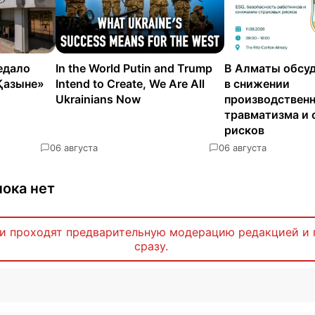
едало
In the World Putin and Trump
В Алматы обсуд
Қазыне»
Intend to Create, We Are All
в снижении
Ukrainians Now
производствен
травматизма и 
рисков
0
6 августа
0
6 августа
ока нет
и проходят предварительную модерацию редакцией и 
сразу.