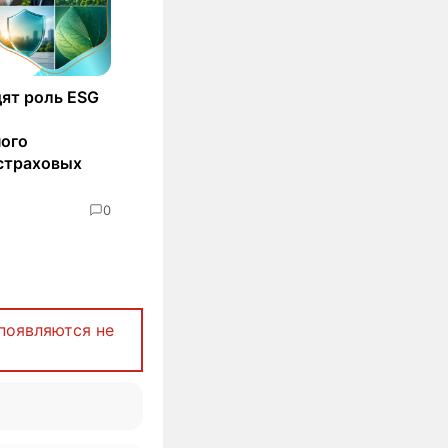
ят роль ESG
ного
страховых
0
появляются не