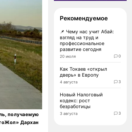
Рекомендуемое
📌
Чему нас учит Абай:
взгляд на труд и
профессиональное
развитие сегодня
0
20 июля
Как Токаев «открыл
дверь» в Европу
3
4 августа
Новый Налоговый
кодекс: рост
безработицы
3
3 августа
ль, получаемую
втоЖол» Дархан