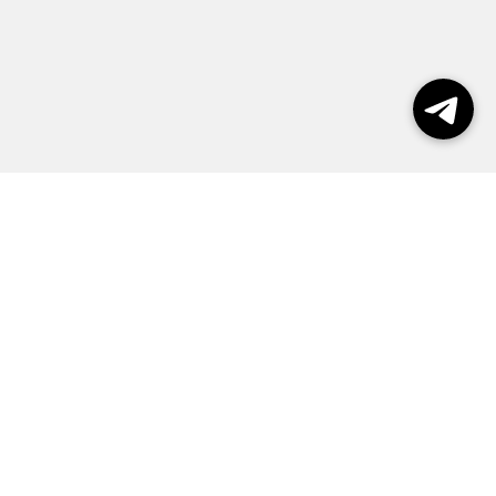
Выборы 2026
Реклама
О журнале
Контакты
Политика конфиденциальности
Правила пользования сайтом