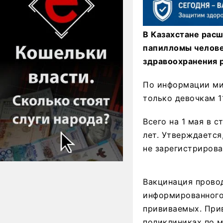
В Казахстане рас
папилломы человек
здравоохранения 
По информации ми
только девочкам 11
Всего на 1 мая в 
лет. Утверждается
не зарегистрирова
Вакцинация провод
информированного 
прививаемых. Прив
поликлиниках по м