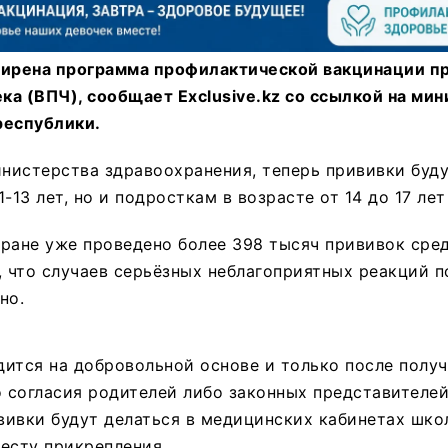
ширена программа профилактической вакцинации пр
а (ВПЧ), сообщает Exclusive.kz со ссылкой на ми
республики.
нистерства здравоохранения, теперь прививки буду
-13 лет, но и подросткам в возрасте от 14 до 17 ле
стране уже проведено более 398 тысяч прививок сред
, что случаев серьёзных неблагоприятных реакций 
но.
ится на добровольной основе и только после полу
согласия родителей либо законных представителей
ивки будут делаться в медицинских кабинетах школ
есту прикрепления.