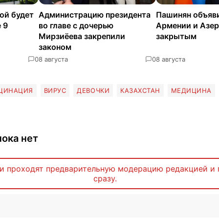
ой будет
Администрацию президента
Пашинян объяв
 9
во главе с дочерью
Армении и Азе
Мирзиёева закрепили
закрытым
законом
0
8 августа
0
8 августа
ЦИНАЦИЯ
ВИРУС
ДЕВОЧКИ
КАЗАХСТАН
МЕДИЦИНА
ока нет
и проходят предварительную модерацию редакцией и 
сразу.