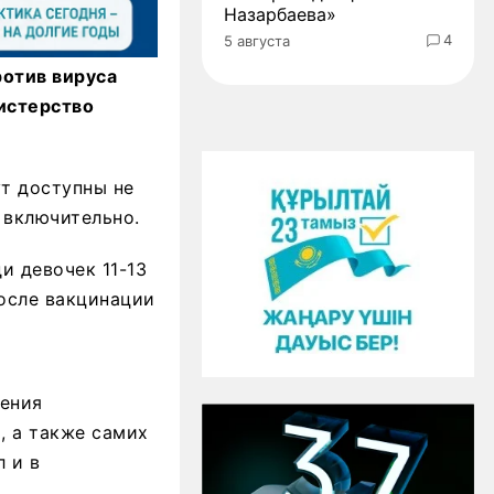
Назарбаева»
4
5 августа
отив вируса
нистерство
т доступны не
т включительно.
и девочек 11-13
после вакцинации
чения
, а также самих
 и в