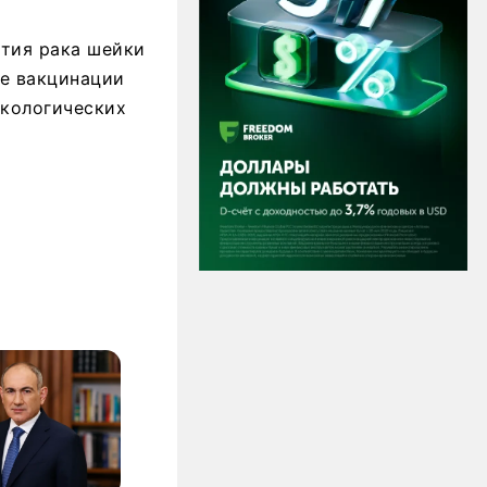
ития рака шейки
ие вакцинации
нкологических