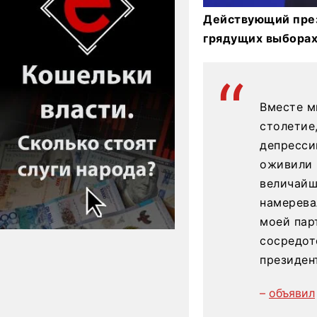
Действующий през
грядущих выборах,
Вместе м
столетие
депресси
оживили 
величайш
намерева
моей парт
сосредот
президен
–
объявил