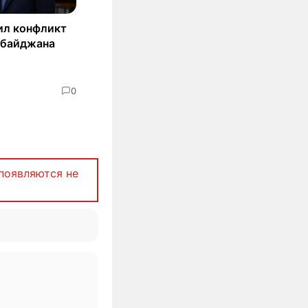
ил конфликт
рбайджана
0
появляются не