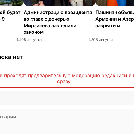
ой будет
Администрацию президента
Пашинян объяв
 9
во главе с дочерью
Армении и Азе
Мирзиёева закрепили
закрытым
законом
0
8 августа
0
8 августа
ока нет
и проходят предварительную модерацию редакцией и 
сразу.