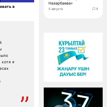
Назарбаева»
овать в
4
5 августа
й
ы
было
 хотя я
есах
е