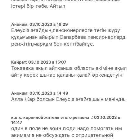
істері бір төбе. Айтып
Аноним
:
03.10.2023 в 16:29
Елеусіз ағайдың,пенсионерлерге тегін жүру
құқығынан айырып,Сапарбаев пенсионерлерді
ренжітіп,марқұм боп кеттібайғұс.
Кайрат
:
03.10.2023 в 15:07
Токаевка акыл айтканша область әкіміне ақыл
айту керек шығар қаланы қалай өркендетуін
Аноним
:
03.10.2023 в 14:49
Алла Жар болсын Елеусіз ағайға,шын мәнінде.
к.к.к. коренной житель этого региона..
:
03.10.2023 в
14:47
один в поле не воин люди надо помогать им
акимам а не обсуждать с отрицательной