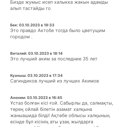
Бизде жумыс исеп халыкка жакын адамды
алып тастайды го
Бек
:
03.10.2023 в 19:33
Это правдо Актобе тогда было цветущим
городом .
Виталий
:
03.10.2023 в 18:14
Это лучший аким за последние 35 лет
Куаныш
:
03.10.2023 в 17:34
Сагиндиков лучший из лучших Акимов
Аноним
:
03.10.2023 в 16:45
Ұстаз болған кісі ғой. Сабырлы да, салмақты,
терең ойлай білетін азамат халқына
жаныашида білді! Ақтөбе облысы халқының
есінде бұл кісінің аты ұзақ жылдарға