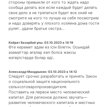
стороны привыкли от кого то ждать надо
сообща делать все если каждый будет делать
свое дело а не трепаться будет все окей не
смотрите на кого то лучше на себя посмотрим
и надо доверять у плохого хозяина дома гости
рулят…удачи братья сестра…
Кайрат Базарбай ұлы
:
03.10.2023 в 14:19
Өте керемет адам өз ісін білетін. Осындай
азаматтар ағалар көп болса жаксы
өзгерістерде болар еді..
Александр Мандрыкин
:
03.10.2023 в 14:12
Следует срочно разработать и принять Закон
о социальной защите национального
сельхозтоваропроизводителя.
Поставить на первое место человеческий
капитал. Для регионов должно звучать—
развитие человеческого капитала и местных