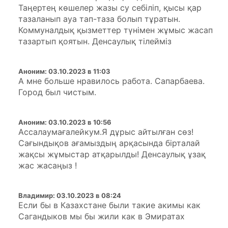
Таңертең көшелер жазы су себіліп, қысы қар
тазаланып ауа тап-таза болып тұратын.
Коммуналдық қызметтер түнімен жұмыс жасап
тазартып қоятын. Денсаулық тілейміз
Аноним
:
03.10.2023 в 11:03
А мне больше нравилось работа. Сапарбаева.
Город был чистым.
Аноним
:
03.10.2023 в 10:56
Ассалаумағалейкум.Я дұрыс айтылған сөз!
Сағындықов ағамыздың арқасында бірталай
жақсы жұмыстар атқарылды! Денсаулық ұзақ
жас жасаңыз !
Владимир
:
03.10.2023 в 08:24
Если бы в Казахстане были такие акимы как
Сагандыков мы бы жили как в Эмиратах