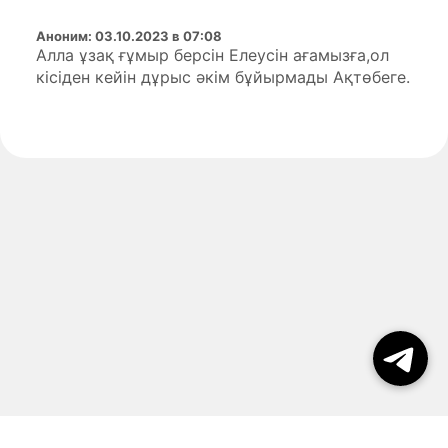
Аноним
:
03.10.2023 в 07:08
Алла ұзақ ғұмыр берсін Елеусін ағамызға,ол
кісіден кейін дұрыс әкім бұйырмады Ақтөбеге.