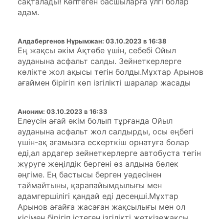
сақталады! Көптеген басшыларға үлгі болар
адам.
Алдабергенов Нұрымжан
:
03.10.2023 в 16:38
Ең жақсы әкім Ақтөбе үшін, себебі Ойыл
ауданына асфальт салды. Зейнеткерлерге
көлікте жол ақысы тегін болды.Мұхтар Арынов
ағаймен бірігіп көп ізгілікті шаралар жасады
Аноним
:
03.10.2023 в 16:33
Елеусін ағай әкім болып тұрғанда Ойыл
ауданына асфальт жол салдырды, осы еңбегі
үшін-ақ ағамызға ескерткіш орнатуға болар
еді,ал ардагер зейнеткерлерге автобуста тегін
жүруге жеңілдік бергені өз алдына бөлек
әңгіме. Ең бастысы берген уәдесінен
таймайтыны, қарапайымдылығы мен
адамгершілігі қандай еді десеңші.Мұхтар
Арынов ағайға жасаған жақсылығы мен ол
кісімен бірігіп істеген ізгілікті жеткізежақсы