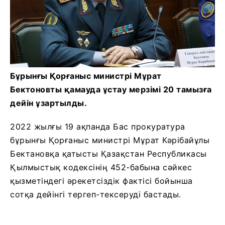
Бұрынғы Қорғаныс министрі Мұрат
Бектоновты қамауда ұстау мерзімі 20 тамызға
дейін ұзартылды.
2022 жылғы 19 ақпанда Бас прокуратура
бұрынғы Қорғаныс министрі Мұрат Кәрібайұлы
Бектановқа қатысты Қазақстан Республикасы
Қылмыстық кодексінің 452-бабына сәйкес
қызметіндегі әрекетсіздік фактісі бойынша
сотқа дейінгі тергеп-тексеруді бастады.