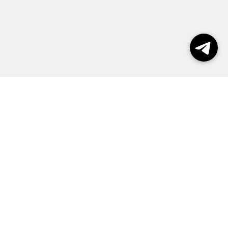
Выборы 2026
Реклама
О журнале
Контакты
Политика конфиденциальности
Правила пользования сайтом