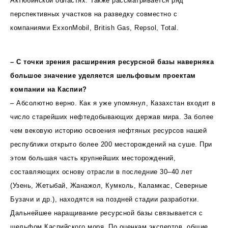
Актюбинской областях. Также рассматривается ряд
перспективных участков на разведку совместно с
компаниями ExxonMobil, British Gas, Repsol, Total.
– С точки зрения расширения ресурсной базы наверняка
большое значение уделяется шельфовым проектам
компании на Каспии?
– Абсолютно верно. Как я уже упомянул, Казахстан входит в
число старейших нефтедобывающих держав мира. За более
чем вековую историю освоения нефтяных ресурсов нашей
республики открыто более 200 месторождений на суше. При
этом большая часть крупнейших месторождений,
составляющих основу отрасли в последние 30–40 лет
(Узень, Жетыбай, Жанажол, Кумколь, Каламкас, Северные
Бузачи и др.), находятся на поздней стадии разработки.
Дальнейшее наращивание ресурсной базы связывается с
шельфом Каспийского моря. По оценкам экспертов, общие