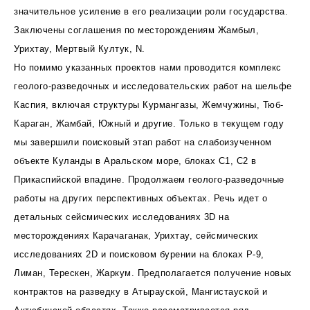
значительное усиление в его реализации роли государства.
Заключены соглашения по месторождениям Жамбыл,
Урихтау, Мертвый Култук, N.
Но помимо указанных проектов нами проводится комплекс
геолого-разведочных и исследовательских работ на шельфе
Каспия, включая структуры Курмангазы, Жемчужины, Тюб-
Караган, Жамбай, Южный и другие. Только в текущем году
мы завершили поисковый этап работ на слабоизученном
объекте Куланды в Аральском море, блоках С1, С2 в
Прикаспийской впадине. Продолжаем геолого-разведочные
работы на других перспективных объектах. Речь идет о
детальных сейсмических исследованиях 3D на
месторождениях Карачаганак, Урихтау, сейсмических
исследованиях 2D и поисковом бурении на блоках Р-9,
Лиман, Терескен, Жаркум. Предполагается получение новых
контрактов на разведку в Атырауской, Мангистауской и