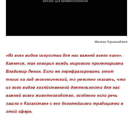
Магжан Куанышбаев
«Из всех видов искусства для нас важней всего кино».
Кажется, так говорил вождь мирового пролетариата
Владимир Ленин. Если же перефразировать этот
тезис на лад экономический, то уместно сказать, что
из всех видов хозяйственной деятельности для нас
важней всего животноводство, особенно если речь
зашла о Казахстане с его богатейшими традициями в
этой сфере.