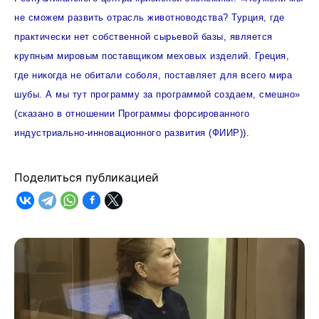
не сможем развить отрасль животноводства? Турция, где
практически нет собственной сырьевой базы, является
крупным мировым поставщиком меховых изделий. Греция,
где никогда не обитали соболя, поставляет для всего мира
шубы. А мы тут программу за программой создаем, смешно»
(сказано в отношении Программы форсированного
индустриально-инновационного развития (ФИИР)).
Поделиться публикацией