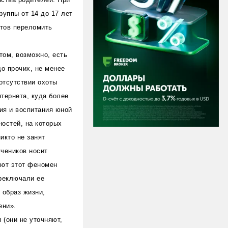
руппы от 14 до 17 лет
стов переломить
том, возможно, есть
о прочих, не менее
 отсутствии охоты
тернета, куда более
ия и воспитания юной
остей, на которых
икто не занят
чеников носит
яют этот феномен
реключали ее
 образ жизни,
ени».
 (они не уточняют,