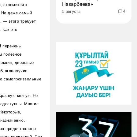
Назарбаева»
, стремится к
4
5 августа
. Но даже самый
, — этого требует
. Как это
й перечень
м полезное
секции, дворовые
 благополучие
ибо самопроизвольные
Красную книгу». Но
нодоступны. Многие
Некоторые,
 назначению.
тов предоставлены
ства родителей. При