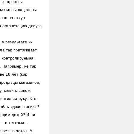
ные проекты
ные меры нацелены
ана на откуп
а организацию досуга
 в результате их
ла так притягивает
 контролируемая.
. Например, не так
не 18 лет (как
 продавцы магазинов,
утылки с вином,
ватил за руку. Кто
ейль «джин-тоник»?
ающим детей? И ни
 — с тетками в
люет на закон. А