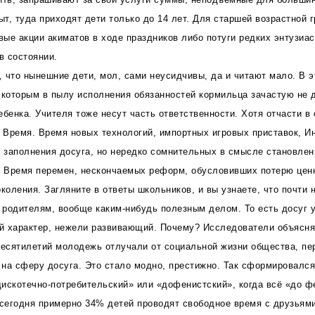
ыт, туда приходят дети только до 14 лет. Для старшей возрастной г
овые акции акиматов в ходе праздников либо потуги редких энтузиа
в состоянии.
, что нынешние дети, мол, сами неусидчивы, да и читают мало. В э
 которым в пылу исполнения обязанностей кормильца зачастую не д
ебенка. Учителя тоже несут часть ответственности. Хотя отчасти в
о Время. Время новых технологий, импортных игровых приставок, Ин
я заполнения досуга, но нередко сомнительных в смысле становлен
и Время перемен, нескончаемых реформ, обусловивших потерю ценн
оления. Загляните в ответы школьников, и вы узнаете, что почти н
родителям, вообще каким-нибудь полезным делом. То есть досуг у
й характер, нежели развивающий. Почему? Исследователи объясн
десятилетий молодежь отлучали от социальной жизни общества, пе
на сферу досуга. Это стало модно, престижно. Так сформировался
искотечно-потребительский» или «дофенистский», когда всё «до ф
 сегодня примерно 34% детей проводят свободное время с друзьями