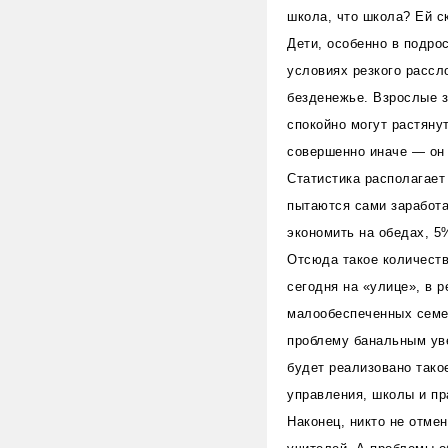
школа, что школа? Ей с
Дети, особенно в подро
условиях резкого рассл
безденежье. Взрослые з
спокойно могут растяну
совершенно иначе — он с
Статистика располагает
пытаются сами заработа
экономить на обедах, 5
Отсюда такое количеств
сегодня на «улице», в 
малообеспеченных семей
проблему банальным уве
будет реализовано тако
управления, школы и пр
Наконец, никто не отме