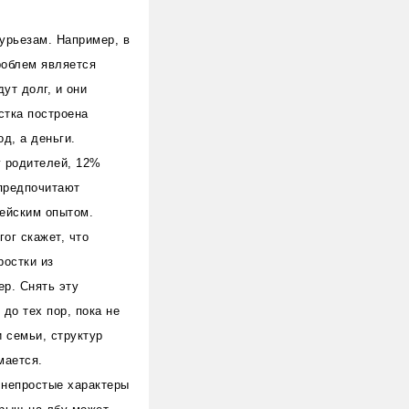
курьезам. Например, в
роблем является
ут долг, и они
стка построена
д, а деньги.
у родителей, 12%
 предпочитают
тейским опытом.
ог скажет, что
ростки из
ер. Снять эту
до тех пор, пока не
и семьи, структур
мается.
 непростые характеры