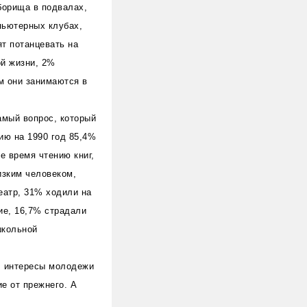
борища в подвалах,
пьютерных клубах,
ят потанцевать на
ой жизни, 2%
ем они занимаются в
амый вопрос, который
ию на 1990 год 85,4%
 время чтению книг,
изким человеком,
еатр, 31% ходили на
ие, 16,7% страдали
школьной
: интересы молодежи
е от прежнего. А