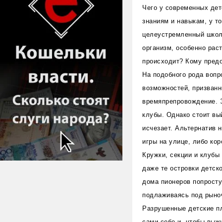
Чего у современных дете
знаниям и навыкам, у то
целеустремленный школь
организм, особенно раст
происходит? Кому пред
На подобного рода вопр
возможностей, призванн
времяпрепровождение. Э
клубы. Однако стоит вы
исчезает. Альтернатив 
игры на улице, либо ко
Кружки, секции и клубы 
даже те островки детск
дома пионеров попросту
подлаживаясь под рыноч
Разрушенные детские п
сами себе и, чтобы выж