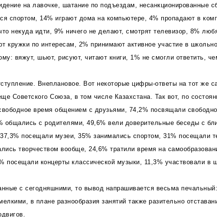
 сидение на лавочке, шатание по подъездам, несанкционированные с
ся спортом, 14% играют дома на компьютере, 4% пропадают в ком
что некуда идти, 9% ничего не делают, смотрят телевизор, 8% люб
т кружки по интересам, 2% принимают активное участие в школьн
ому: вяжут, шьют, рисуют, читают книги, 1% не смогли ответить, ч
ступление. Внеплановое. Вот некоторые цифры-ответы на тот же с
ще Советского Союза, в том числе Казахстана. Так вот, по состоян
свободное время общением с друзьями, 74,2% посвящали свободное
% общались с родителями, 49,6% вели доверительные беседы с бл
 37,3% посещали музеи, 35% занимались спортом, 31% посещали т
ались творчеством вообще, 24,6% тратили время на самообразован
% посещали концерты классической музыки, 11,3% участвовали в 
анные с сегодняшними, то вывод напрашивается весьма печальный
мелкими, в плане разнообразия занятий также разительно отставани
одвигов.