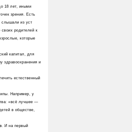
о 18 лет, иными
очек зрения. Есть
ы слышали из уст
 своих родителей к
взрослые, которые
ский капитал, для
му здравоохранения и
спечить естественный
ипы. Например, у
ства: «всё лучшее —
детей в обществе,
в. И на первый