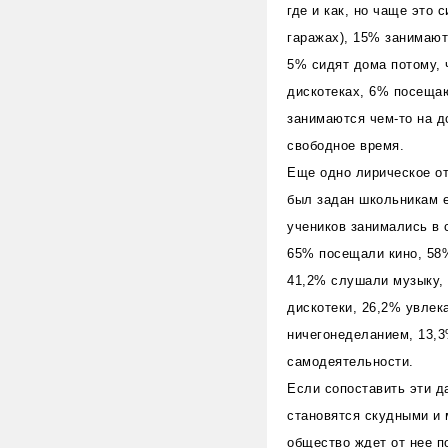
где и как, но чаще это
гаражах), 15% занимают
5% сидят дома потому, 
дискотеках, 6% посещаю
занимаются чем-то на д
свободное время.
Еще одно лирическое от
был задан школьникам е
учеников занимались в 
65% посещали кино, 58
41,2% слушали музыку,
дискотеки, 26,2% увлек
ничегонеделанием, 13,3
самодеятельности.
Если сопоставить эти д
становятся скудными и 
общество ждет от нее п