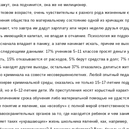
кажут, она подчинится, она же не милиционер.
стковом возрасте, очень чувствительны к разного рода жизненным 
оения общества по материальному состоянию одной из кричащих п
нают, что завтра им дадут зарплату или через неделю друзья отдад
ть имеющийся капитал, не впадая в отчаяние. Психология же подро
начала впадает в панику, а затем начинает искать, причем не выхо
 следующими данными: 17% учеников 5–11 классов просят деньги 
ть, 15% отказываются от расходов, 5% берут средства в долг, 7%
% находят другие выходы, остальные 37% отказались делиться жи
о криминала на совести несовершеннолетних. Любой опытный педаг
резерве криминальной среды, оказались не только 15–17-летние под
, но и 6–12-летние дети. Их преступления носят корыстный характ
личением срока обучения либо материальной помощью не удастся 
е понятие и явление, как «всеобуч» с полной мерой ответственност
авоохранительных органов за то, где находится ребенок и чем зани
няет таких «украшающих» жизнь школьника явлений, как, например,