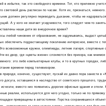
й в избытке, так это свободного времени. Тот, кто прилежно учится
го световой день расписан по часам. Хотя их, признаться, немного
ник должен регулярно переводить дыхание, чтобы не надорваться
ущий. А у кого не хватает усидчивости, того следует чем-то занять
оставлены наши дети во внеурочное время?
осы любой чиновник от образования, не задумываясь, выдаст целы
ых обеспечить подрастающему поколению интересное, вместе с те
то всевозможные кружки, олимпиады, летние лагеря, спортивные 
йти во двор, где «цветы жизни» слоняются без призора, как мнимое
немного: это либо компьютерные клубы, и то в крупных городах, л
ротание времени перед телевизором.
в природе, конечно, существуют, пускай их давно пора занести в «
ого досуга, оставшиеся в наследство от советского прошлого, труд
 исчезли, вместо них появились дорогие офисные здания и отели. 
ные реалии, используются для чего угодно, только не по прямому
лощадки превращены в автостоянки. Горстка сохранившихся объек
ить, запрашивают за свои услуги суммы, неподъемные для большин