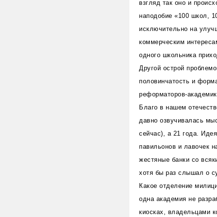
взгляд так оно и проис
наподобие «100 школ, 1
исключительно на улучш
коммерческим интересам
одного школьника приход
Другой острой проблемо
половинчатость и форма
реформаторов-академико
Благо в нашем отечеств
давно озвучивалась мысл
сейчас), а 21 года. Иде
павильонов и лавочек н
жестяные банки со всяк
хотя бы раз слышал о с
Какое отделение милици
одна академия не разра
киосках, владельцами к