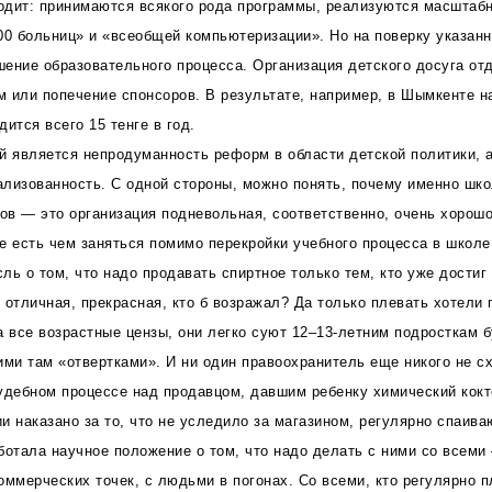
ходит: принимаются всякого рода программы, реализуются масштаб
00 больниц» и «всеобщей компьютеризации». Но на поверку указан
ение образовательного процесса. Организация детского досуга отд
 или попечение спонсоров. В результате, например, в Шымкенте н
ится всего 15 тенге в год.
й является непродуманность реформ в области детской политики, а
лизованность. С одной стороны, можно понять, почему именно шко
в — это организация подневольная, соответственно, очень хорошо
е есть чем заняться помимо перекройки учебного процесса в школе
ь о том, что надо продавать спиртное только тем, кто уже достиг 
я отличная, прекрасная, кто б возражал? Да только плевать хотели
а все возрастные цензы, они легко суют 12–13-летним подросткам б
ими там «отвертками». И ни один правоохранитель еще никого не сх
удебном процессе над продавцом, давшим ребенку химический кокт
и наказано за то, что не уследило за магазином, регулярно спаив
ботала научное положение о том, что надо делать с ними со всеми
оммерческих точек, с людьми в погонах. Со всеми, кто регулярно п