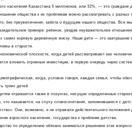
ого населения Казахстана 5 миллионов, или 32%, — это граждане д
ношение общества к их проблемам можно рассматривать с разных т
то, без преувеличения, забота о будущем нашего общества. Все м
азидательном примере: ребенок, увидев неуважительное отношение
их самих корявую деревянную миску. Наши дети — это завтрашние 
лемы в старости.
экономической плоскости, когда детей рассматривают как человече
уется вложить огромные инвестиции, в первую очередь через систе
демографическая, когда, условно говоря, каждая семья, чтобы обе
ть троих детей.
етям отражается также в лозунгах, несущих определенные стереот
, что называется, на слуху словосочетания, запомнившиеся с дет
тство». Они, возможно, и не отражали действительного положения 
ние взрослого населения, государства к проблеме детства.
дарство по определению обязано заниматься решением этих вопросо