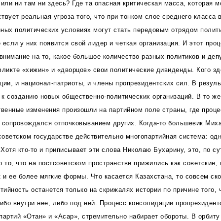
или ни там ни здесь? Где та опасная критическая масса, которая м
твует реальная угроза того, что при тонком слое среднего класса 
ных политических условиях могут стать передовым отрядом полит
 если у них появится свой лидер и четкая организация. И этот про
 внимание на то, какое большое количество разных политиков и де
фликте «хижин» и «дворцов» свои политические дивиденды. Кого зд
ции, и национал-патриоты, и члены пропрезидентских сил. В резул
к созданию новых общественно-политических организаций. В то же
венные изменения произошли на партийном поле страны, где проце
 сопровождался отпочковыванием других. Когда-то большевик Мих
 советском государстве действительно многопартийная система: одн
Хотя кто-то и приписывает эти слова Николаю Бухарину, это, по су
о то, что на постсоветском пространстве прижились как советские,
к и ее более мягкие формы. Что касается Казахстана, то совсем ск
ийность останется только на скрижалях истории по причине того, 
либо внутри нее, либо под ней. Процесс консолидации пропрезидент
партий «Отан» и «Асар», стремительно набирает обороты. В орбиту