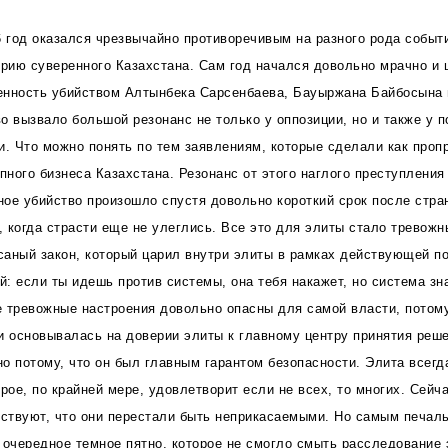
6 год оказался чрезвычайно противоречивым на разного рода событи
орию суверенного Казахстана. Сам год начался довольно мрачно и
енность убийством Алтынбека Сарсенбаева, Бауыржана Байбосына 
о вызвало большой резонанс не только у оппозиции, но и также у п
и. Что можно понять по тем заявлениям, которые сделали как проп
упного бизнеса Казахстана. Резонанс от этого наглого преступлени
нное убийство произошло спустя довольно короткий срок после стра
 когда страсти еще не улеглись. Все это для элиты стало тревож
аный закон, который царил внутри элиты в рамках действующей п
й: если ты идешь против системы, она тебя накажет, но система зн
ие тревожные настроения довольно опасны для самой власти, потому
и основывалась на доверии элиты к главному центру принятия реше
о потому, что он был главным гарантом безопасности. Элита всегда
рое, по крайней мере, удовлетворит если не всех, то многих. Сейч
вствуют, что они перестали быть неприкасаемыми. Но самым печаль
 очередное темное пятно, которое не смогло смыть расследование э