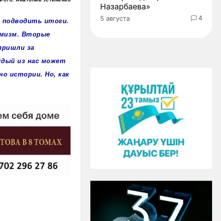
Назарбаева»
4
5 августа
о подводить итоги.
имизм. Вторые
пришли за
ждый из нас может
о истории. Но, как