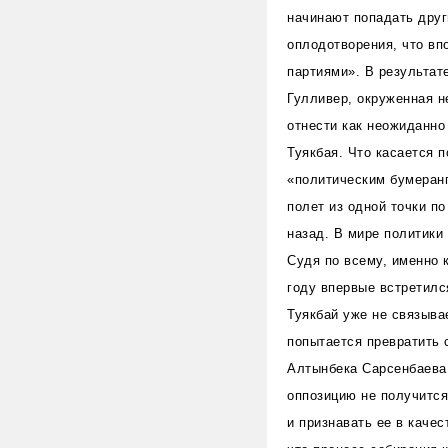
начинают попадать друг
оплодотворения, что вп
партиями». В результат
Гулливер, окруженная н
отнести как неожиданно
Туякбая.
Что касается п
«политическим бумеранг
полет из одной точки п
назад. В мире политики
Судя по всему, именно 
году впервые встретилс
Туякбай уже не связыва
попытается превратить 
Алтынбека Сарсенбаева.
оппозицию не получится
и признавать ее в каче