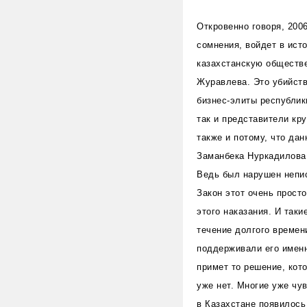
Откровенно говоря, 200
сомнения, войдет в ист
казахстанскую обществ
Журавлева. Это убийств
бизнес-элиты республик
так и представители кр
также и потому, что да
Заманбека Нуркадилова,
Ведь был нарушен непис
Закон этот очень просто
этого наказания. И так
течение долгого времен
поддерживали его именн
примет то решение, кото
уже нет. Многие уже чу
в Казахстане появилось