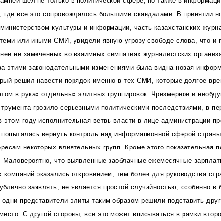
камней шел не только в политической сфере, но также в информаци
, где все это сопровождалось большими скандалами. В принятии н
министерством культуры и информации, часть казахстанских журна
 теми или иными СМИ, увидели явную угрозу свободе слова, что и 
нее не замеченных во взаимных симпатиях журналистских организа
 за этими законодательными изменениями была видна новая инфор
орый решил навести порядок именно в тех СМИ, которые долгое в
том в руках отдельных элитных группировок. Чрезмерное и необд
струмента грозило серьезными политическими последствиями, в пе
в этом году исполнительная ветвь власти в лице администрации пр
 попыталась вернуть контроль над информационной сферой страны
ересам некоторых влиятельных групп. Кроме этого показательная п
. Маловероятно, что выявленные заоблачные ежемесячные зарплат
 компаний оказались откровением, тем более для руководства стра
публично заявлять, не является простой случайностью, особенно в
 одни представители элиты таким образом решили подставить други
место. С другой стороны, все это может вписываться в рамки второ