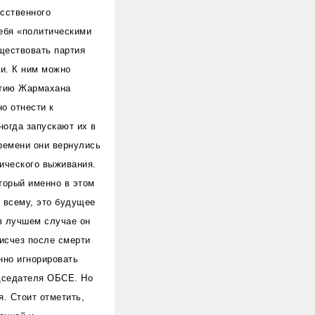
усственного
ебя «политическими
ществовать партия
ки. К ним можно
ртию Жармахана
но отнести к
огда запускают их в
времени они вернулись
тического выживания.
торый именно в этом
о всему, это будущее
 в лучшем случае он
исчез после смерти
нно игнорировать
едседателя ОБСЕ. Но
я. Стоит отметить,