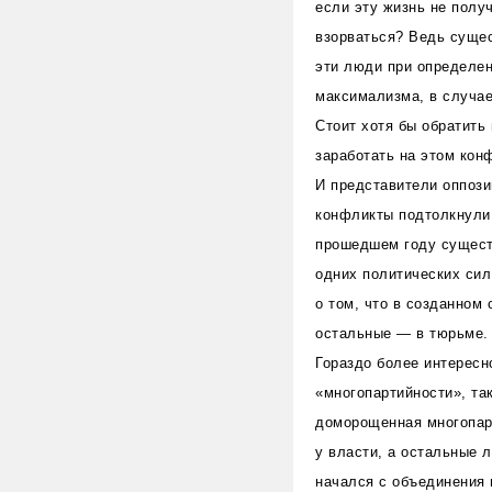
если эту жизнь не получ
взорваться? Ведь сущес
эти люди при определен
максимализма, в случае
Стоит хотя бы обратить
заработать на этом кон
И представители оппози
конфликты подтолкнули 
прошедшем году сущест
одних политических сил
о том, что в созданном
остальные — в тюрьме. 
Гораздо более интересн
«многопартийности», та
доморощенная многопарт
у власти, а остальные 
начался с объединения 