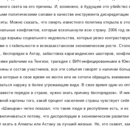
инного света на его причины. И, возможно, в будущем это убийство
ыми политическими силами в качестве инструмента дискредитации 
литы. Можно сказать, что смерть известного политика открыла в эт
иальных конфликтов, которые всколыхнули всю страну. 2006 год о
ода взрывы социального недовольства, которые резко контрастирую
и о стабильности и всеказахстанском экономическом росте.
Столк
 беспорядки в Актау, забастовка карагандинских шахтеров, конфл
кими рабочими на Тенгизе, трагедия с ВИЧ-инфицированными в Южн
чины и состав участников, все эти события говорят о наличии боль
на которые в свое время не могли или не хотели обращать внимани
ваться наружу в более угрожающем виде. В свое время один из оп
авести порядок в стране, нужно знать причину беспорядков». И ник
ивной картины того, какой процент населения страны чувствует себ
 «Шанырак» четко показал, что такие люди в республике есть, и их
величиваться потому, что диспропорции в экономическом развитии 
 ехать в Алматы или Астану за лучшей жизнью. Но, кто скажет, как