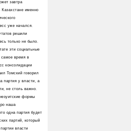
ожет завтра
в Казахстане именно
ического
цесс уже начался.
путатов решили
есь только не было.
ьтате эти социальные
 самое время в
сс консолидации
аил Томский говорил
а партия у власти, а
ти, не столь важно.
 иезуитские формы
оро наша
что одна партия будет
ских партий, который
 партии власти