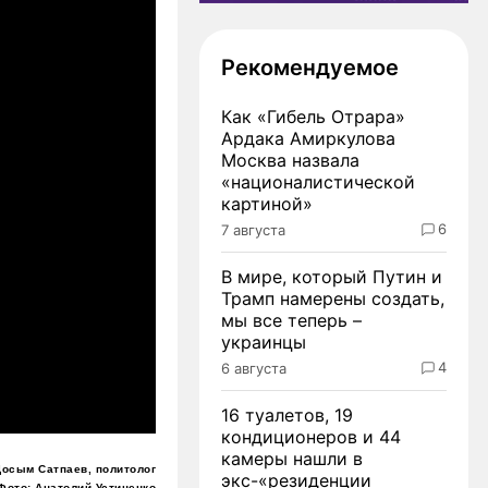
Рекомендуемое
Как «Гибель Отрара»
Ардака Амиркулова
Москва назвала
«националистической
картиной»
6
7 августа
В мире, который Путин и
Трамп намерены создать,
мы все теперь –
украинцы
4
6 августа
16 туалетов, 19
кондиционеров и 44
камеры нашли в
Досым Сатпаев, политолог
экс-«резиденции
Фото: Анатолий Устиненко