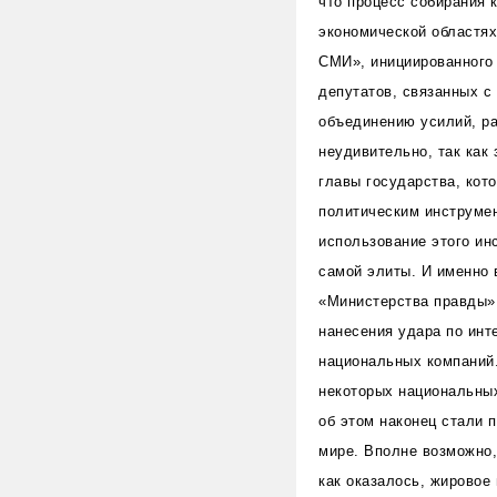
что процесс собирания 
экономической областях
СМИ», инициированного 
депутатов, связанных с
объединению усилий, ра
неудивительно, так как
главы государства, кот
политическим инструмен
использование этого ин
самой элиты. И именно 
«Министерства правды»
нанесения удара по инт
национальных компаний
некоторых национальных
об этом наконец стали 
мире. Вполне возможно,
как оказалось, жировое 