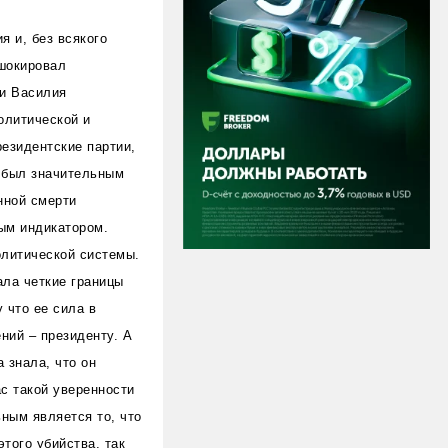
я и, без всякого
 шокировал
и Василия
олитической и
резидентские партии,
я был значительным
нной смерти
ным индикатором.
олитической системы.
ала четкие границы
 что ее сила в
ний – президенту. А
 знала, что он
ас такой уверенности
ным является то, что
того убийства, так