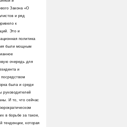
онной и
ового Закона «О
листов и ряд
привело к
ций. Это и
мационная политика
ремя были мощным
уманное
рвую очередь для
езидента и
 посредством
орка была и среди
ы руководителей
ны. И то, что сейчас
 бюрократическом
х в борьбе за такое,
й тенденции, которая