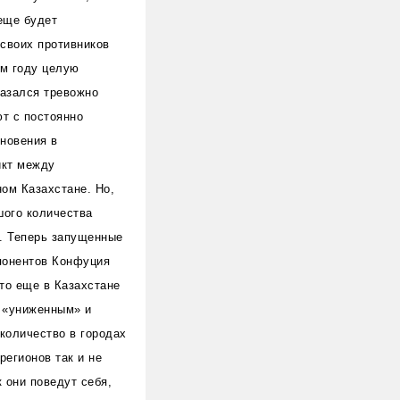
 еще будет
своих противников
ом году целую
казался тревожно
т с постоянно
новения в
икт между
ом Казахстане. Но,
шого количества
е. Теперь запущенные
понентов Конфуция
то еще в Казахстане
я «униженным» и
 количество в городах
регионов так и не
 они поведут себя,