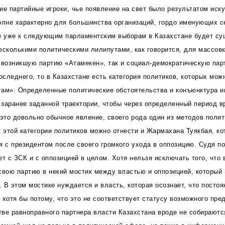
ие партийные игроки, чье появление на свет было результатом иск
олне характерно для большинства организаций, гордо именующих с
е уже к следующим парламентским выборам в Казахстане будет су
есколькими политическими лилипутами, как говорится, для массов
 возникшую партию «Атамекен», так и социал-демократическую па
оследнего, то в Казахстане есть категория политиков, которых мож
ам». Определенные политические обстоятельства и конъюнктура ин
о заранее заданной траектории, чтобы через определенный период 
 это довольно обычное явление, своего рода один из методов поли
к этой категории политиков можно отнести и Жармахана Туякбая, ко
я с президентом после своего громкого ухода в оппозицию. Судя п
ет с ЗСК и с оппозицией в целом. Хотя нельзя исключать того, что
свою партию в некий мостик между властью и оппозицией, который 
 В этом мостике нуждается и власть, которая осознает, что постоя
 хотя бы потому, что это не соответствует статусу возможного пр
стве равноправного партнера власти Казахстана вроде не собираютс