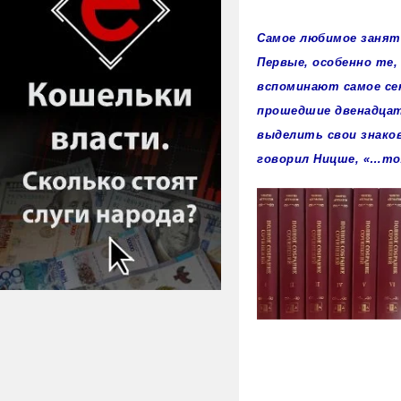
Самое любимое заняти
Первые, особенно те
вспоминают самое се
прошедшие двенадцат
выделить свои знако
говорил Ницше, «…то