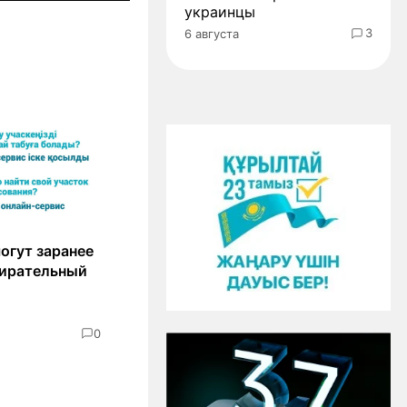
украинцы
3
6 августа
огут заранее
бирательный
0