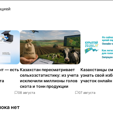
ацией
нт — есть
Казахстан пересматривает
Казахстанцы см
сельхозстатистику: из учета
узнать свой из
та
исключили миллионы голов
участок онлайн
скота и тонн продукции
0
8 августа
0
7 августа
ока нет