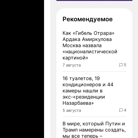
Рекомендуемое
Как «Гибель Отрара»
Ардака Амиркулова
Москва назвала
«националистической
картиной»
5
7 августа
16 туалетов, 19
кондиционеров и 44
камеры нашли в
экс-«резиденции
Назарбаева»
4
5 августа
В мире, который Путин и
Трамп намерены создать,
мы все теперь –