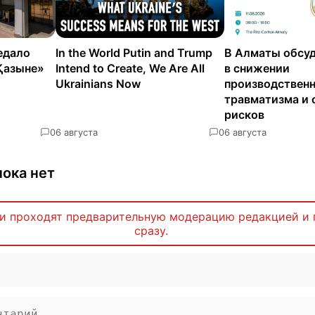
едало
In the World Putin and Trump
В Алматы обсуд
Қазыне»
Intend to Create, We Are All
в снижении
Ukrainians Now
производствен
травматизма и 
рисков
0
6 августа
0
6 августа
ока нет
и проходят предварительную модерацию редакцией и 
сразу.