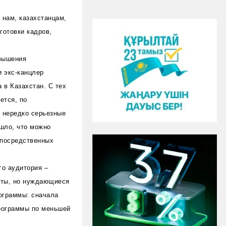
к нам, казахстанцам,
готовки кадров,
овышения
и экс-канцлер
 в Казахстан. С тех
ется, по
о нередко серьезные
ошло, что можно
епосредственных
го аудитория –
оты, но нуждающиеся
рограммы: сначала
программы по меньшей