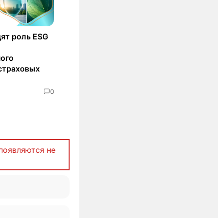
ят роль ESG
ного
страховых
0
появляются не