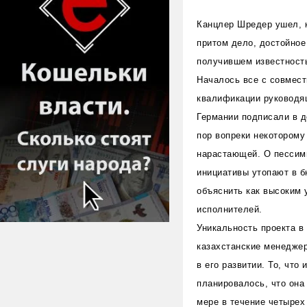
Канцлер Шредер ушел, ка
притом дело, достойное
получившем известность
Началось все с совмест
квалификации руководящ
Германии подписали в д
пор вопреки некоторому
нарастающей. О пессими
инициативы утопают в б
объяснить как высоким 
исполнителей.
Уникальность проекта в
казахстанские менедже
в его развитии. То, чт
планировалось, что она
мере в течение четырех