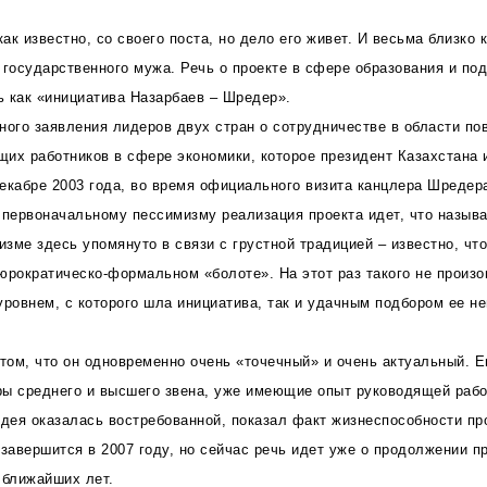
к известно, со своего поста, но дело его живет. И весьма близко 
 государственного мужа. Речь о проекте в сфере образования и под
 как «инициатива Назарбаев – Шредер».
ного заявления лидеров двух стран о сотрудничестве в области п
их работников в сфере экономики, которое президент Казахстана 
екабре 2003 года, во время официального визита канцлера Шредера
 первоначальному пессимизму реализация проекта идет, что называ
зме здесь упомянуто в связи с грустной традицией – известно, чт
юрократическо-формальном «болоте». На этот раз такого не произ
уровнем, с которого шла инициатива, так и удачным подбором ее н
 том, что он одновременно очень «точечный» и очень актуальный. Е
ры среднего и высшего звена, уже имеющие опыт руководящей раб
о идея оказалась востребованной, показал факт жизнеспособности п
 завершится в 2007 году, но сейчас речь идет уже о продолжении 
 ближайших лет.