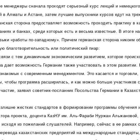
ие менеджеры сначала проходят серьезный курс лекций и немецког
 в Алматы и Астане, затем лучшие выпускники курсов едут на тр
анская сторона предоставляет возможность проходить практику в 
аниях и банках, среди которых есть и весьма известные. В итоге 
выки «работы по-западному». Причем германская сторона никоим о
кую благотворительность или политический пиар:
связи с тем динамичным экономическим развитием, которое происх
а дает возможность Германии также участвовать в этом развитии.
 знакомых с современным менеджментом. Это касается и торговли,
ы, чтобы программа расширилась, и как можно больше участников с
участие, заявил советник-посланник Посольства Германии в Казах
излишне жестких стандартов в формировании программы обучения 
атора проекта, доцента КазНУ им. Аль-Фараби Нуржан Альжановой,
исходя из пожеланий слушателей. Например, сейчас в ее рамках 
еревода казахстанских предприятий на международные стандарты, 