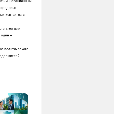
ыть инновационным.
 передовых
ых контактов с
сплатна для
 один –
ог политического
родолжится?