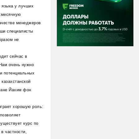
о языка у лучших
ехмесячную
качестве менеджеров
наши специалисты
бразом не
одит сейчас в
 Нам очень нужно
 и потенциальных
 казахстанской
стане Йахим фон
играет хорошую роль:
 позволяет
существует курс по
в частности,