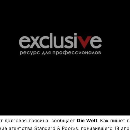
т долговая трясина, сообщает
Die Welt
. Как пишет 
ие агентства Standard & Poor»s, понизившего 18 апр