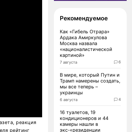
Рекомендуемое
Как «Гибель Отрара»
Ардака Амиркулова
Москва назвала
«националистической
картиной»
6
7 августа
В мире, который Путин и
Трамп намерены создать,
мы все теперь –
украинцы
4
6 августа
16 туалетов, 19
кондиционеров и 44
газета, реакция
камеры нашли в
экс-«резиденции
еля рейтинг