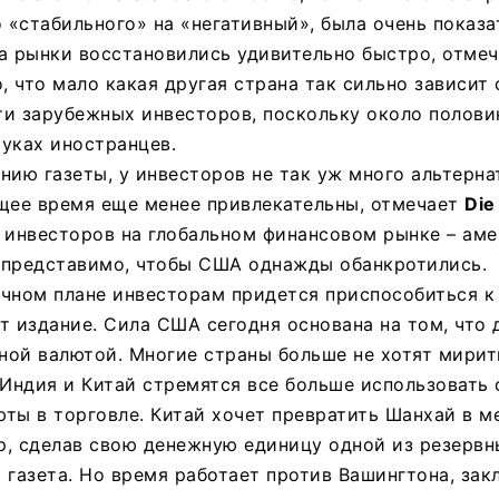
«стабильного» на «негативный», была очень показа
а рынки восстановились удивительно быстро, отмеч
, что мало какая другая страна так сильно зависит 
ти зарубежных инвесторов, поскольку около полови
уках иностранцев.
нию газеты, у инвесторов не так уж много альтерна
ящее время еще менее привлекательны, отмечает
Die
 инвесторов на глобальном финансовом рынке – аме
епредставимо, чтобы США однажды обанкротились.
очном плане инвесторам придется приспособиться 
т издание. Сила США сегодня основана на том, что 
ой валютой. Многие страны больше не хотят мирить
 Индия и Китай стремятся все больше использовать 
юты в торговле. Китай хочет превратить Шанхай в 
, сделав свою денежную единицу одной из резервн
 газета. Но время работает против Вашингтона, зак