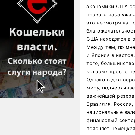
экономики США со 
первого часа ужас
это несмотря на то
благожелательнос
США находятся в р
Между тем, по мне
и Япония в насто
того, большинство
которых просто н
Однако в долгоср
миру, подчеркивае
важнейшей резервн
Бразилия, Россия,
национальные вал
финансовый сектор
поясняет немецкая