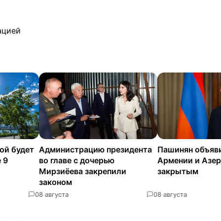
ацией
ой будет
Администрацию президента
Пашинян объяв
 9
во главе с дочерью
Армении и Азе
Мирзиёева закрепили
закрытым
законом
0
8 августа
0
8 августа