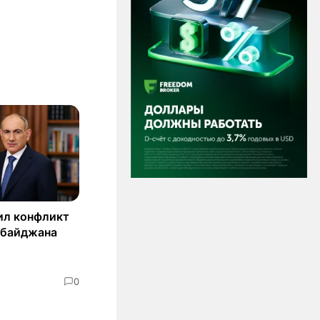
ил конфликт
рбайджана
0