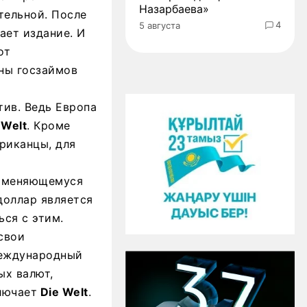
Назарбаева»
тельной. После
4
5 августа
ает издание. И
от
ны госзаймов
тив. Ведь Европа
 Welt
. Кроме
риканцы, для
к меняющемуся
доллар является
ся с этим.
свои
международный
ых валют,
лючает
Die Welt
.