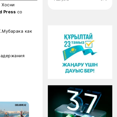
ы Хосни
ed
Press
со
Х.Мубарака как
 задержания