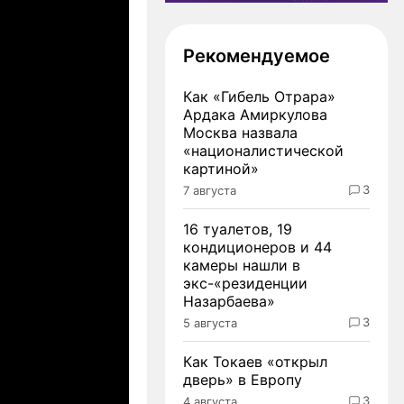
Рекомендуемое
Как «Гибель Отрара»
Ардака Амиркулова
Москва назвала
«националистической
картиной»
3
7 августа
16 туалетов, 19
кондиционеров и 44
камеры нашли в
экс-«резиденции
Назарбаева»
3
5 августа
Как Токаев «открыл
дверь» в Европу
3
4 августа