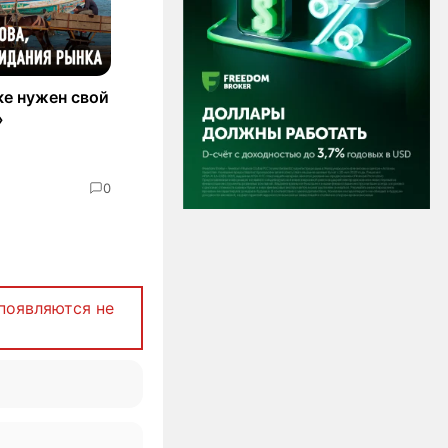
е нужен свой
»
0
появляются не