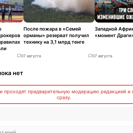
о
После пожара в «Семей
Западной Африк
брокеров
орманы» резерват получил
«момент Драги
правилах
технику на 3,1 млрд тенге
вли
0
7 августа
0
7 августа
ока нет
и проходят предварительную модерацию редакцией и 
сразу.