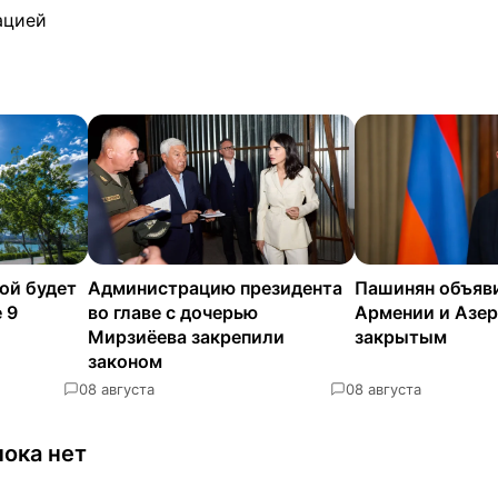
ацией
ой будет
Администрацию президента
Пашинян объяв
 9
во главе с дочерью
Армении и Азе
Мирзиёева закрепили
закрытым
законом
0
8 августа
0
8 августа
ока нет