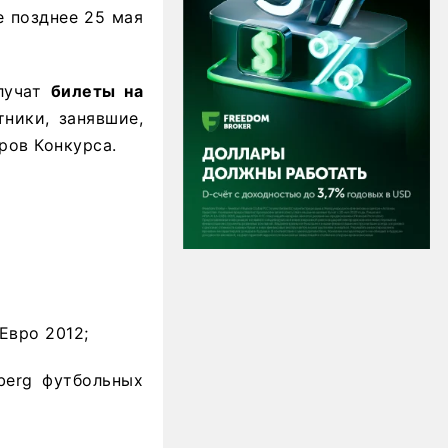
е позднее 25 мая
олучат
билеты на
тники, занявшие,
ров Конкурса.
Евро 2012;
berg футбольных