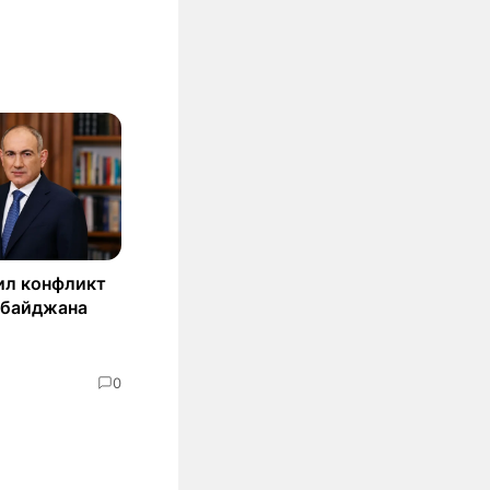
ил конфликт
рбайджана
0