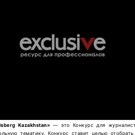
lsberg
Kazakhstan
»
— это Конкурс для журналист
льную тематику. Конкурс ставит целью отобрать