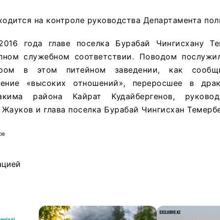
ходится на контроле руководства Департамента пол
2016 года главе поселка Бурабай Чингисхану Т
лном служебном соответствии. Поводом послужи
ром в этом питейном заведении, как сообщил
нение «высоких отношений», переросшее в драк
акима района Кайрат Кудайбергенов, руковод
Жауков и глава поселка Бурабай Чингисхан Темерб
ов
ацией