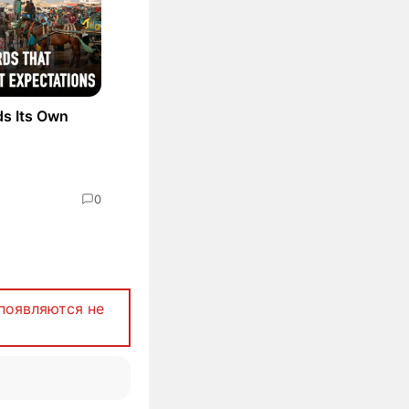
ds Its Own
0
появляются не