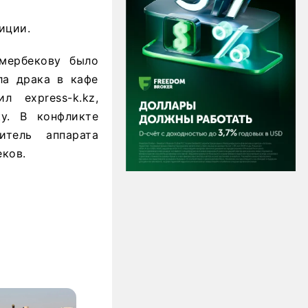
иции.
емербекову было
ла драка в кафе
 express-k.kz,
у. В конфликте
итель аппарата
еков.