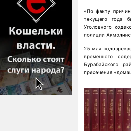
«По факту причин
текущего года б
Уголовного кодек
полиции Акмолинс
25 мая подозрева
временного сод
Бурабайского ра
пресечения «дома