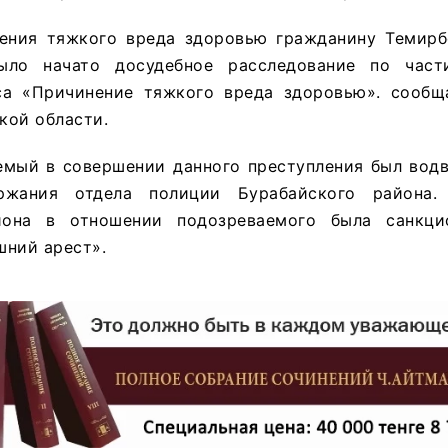
ения тяжкого вреда здоровью гражданину Темирб
ыло начато досудебное расследование по част
са «Причинение тяжкого вреда здоровью». сообщ
кой области.
емый в совершении данного преступления был водв
ержания отдела полиции Бурабайского района
йона в отношении подозреваемого была санкци
шний арест».