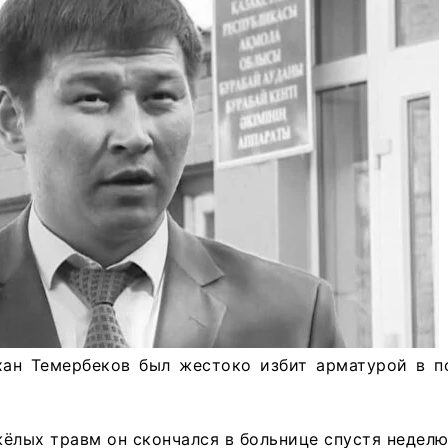
хан Темербеков был жестоко избит арматурой в п
ёлых травм он скончался в больнице спустя неделю,