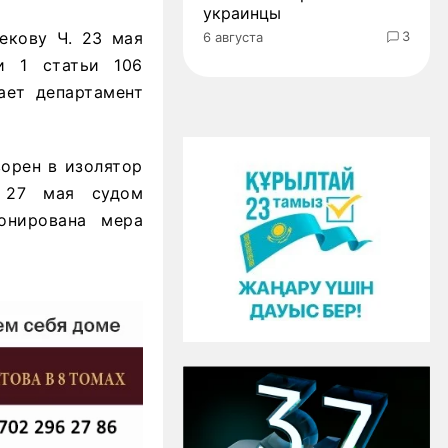
украинцы
екову Ч. 23 мая
3
6 августа
и 1 статьи 106
ает департамент
орен в изолятор
. 27 мая судом
онирована мера