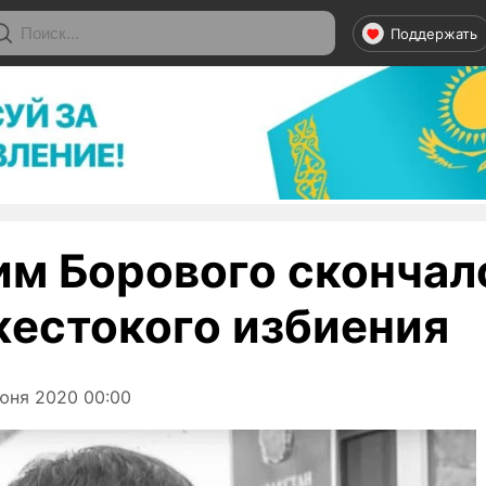
Поддержать
им Борового скончал
жестокого избиения
юня 2020 00:00