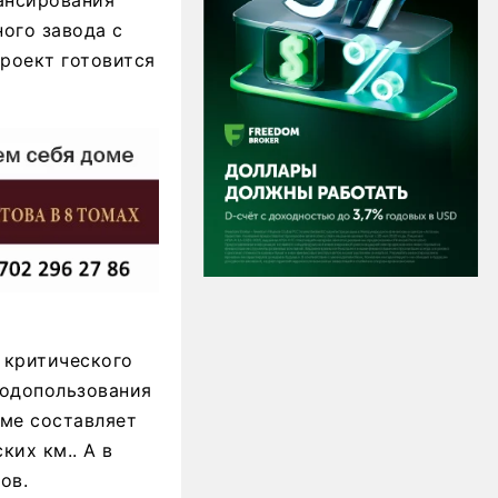
ансирования
ого завода с
роект готовится
 критического
родопользования
еме составляет
ких км.. А в
ов.