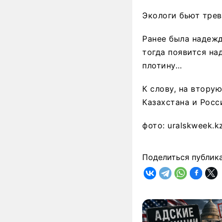
Экологи бьют тре
Ранее была надежд
тогда появится на
плотину…
К слову, на втору
Казахстана и Росс
фото: uralskweek.k
Поделиться публик