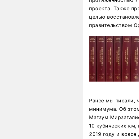
протяженностью 7
проекта. Также пр
целью восстановл
правительством О
Ранее мы писали, 
минимума. Об этом
Магзум Мирзагалие
10 кубических км,
2019 году и вовсе