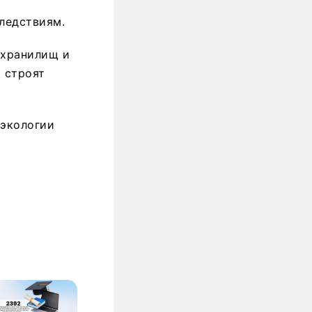
ледствиям.
охранилищ и
 строят
 экологии