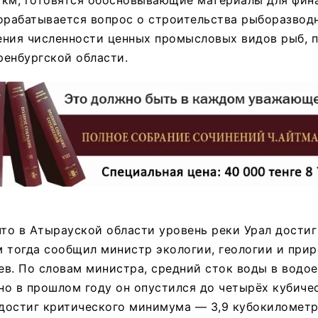
 км, готовятся обосновывающие материалы для фин
орабатывается вопрос о строительства рыборазводн
ения численности ценных промысловых видов рыб, п
ренбургской области.
что в Атырауской области уровень реки Урал достиг
 тогда сообщил министр экологии, геологии и при
в. По словам министра, средний сток воды в водо
 но в прошлом году он опустился до четырёх кубичес
 достиг критического минимума — 3,9 кубокилометр