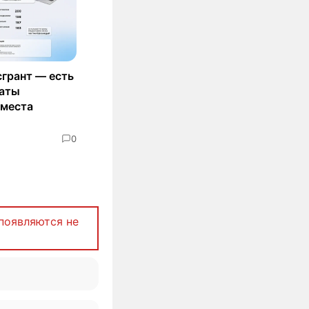
сгрант — есть
маты
 места
0
появляются не