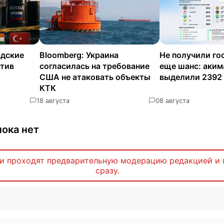
адские
Bloomberg: Украина
Не получили го
отив
согласилась на требование
еще шанс: аки
США не атаковать объекты
выделили 2392
КТК
1
8 августа
0
8 августа
ока нет
и проходят предварительную модерацию редакцией и 
сразу.