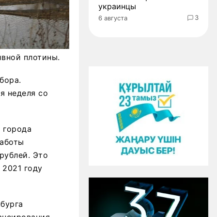
украинцы
3
6 августа
ивной плотины.
бора.
я неделя со
 города
работы
рублей. Это
 2021 году
нбурга