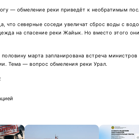
вогу — обмеление реки приведёт к необратимым пос
а, что северные соседи увеличат сброс воды с вод
дежда на спасение реки Жайык. Но вместо этого они
ю половину марта запланирована встреча министров
ии. Тема — вопрос обмеления реки Урал.
z
ацией