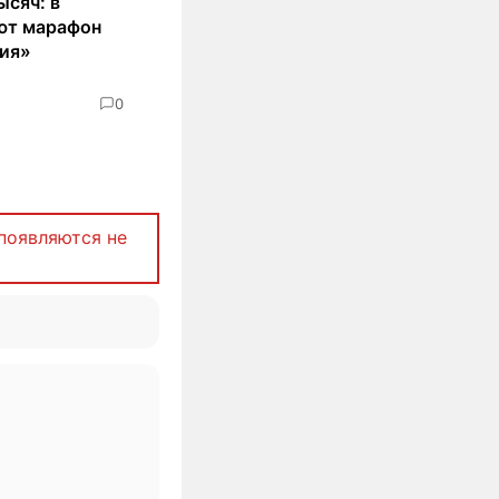
ысяч: в
ют марафон
ия»
0
появляются не