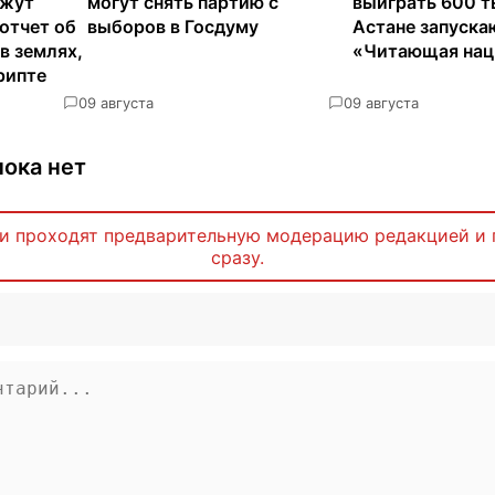
яжут
могут снять партию с
выиграть 600 т
отчет об
выборов в Госдуму
Астане запуска
в землях,
«Читающая нац
рипте
0
9 августа
0
9 августа
ока нет
и проходят предварительную модерацию редакцией и 
сразу.