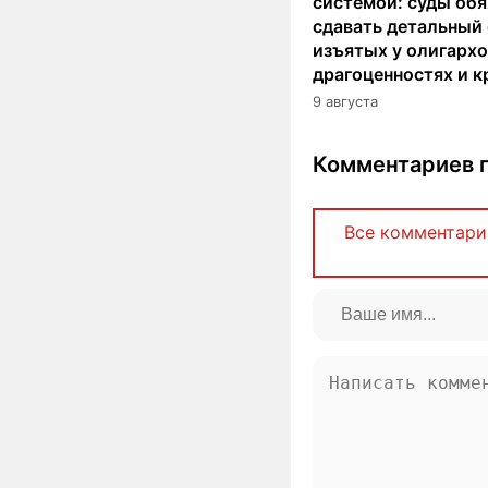
системой: суды об
сдавать детальный 
изъятых у олигархо
драгоценностях и к
9 августа
Комментариев п
Все комментари