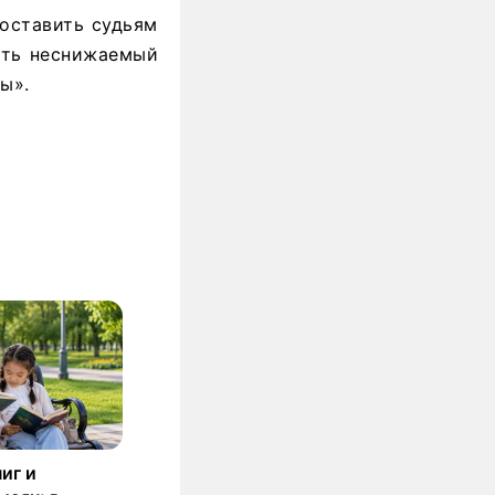
доставить судьям
ать неснижаемый
ы».
иг и