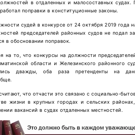
должностей в отдаленных и малосоставных судах. 
работал поправки в конституционные законы.
лжности судей в конкурсе от 24 октября 2019 года н
жностей председателей районных судов не подал з
ся в обосновании поправок.
ря на то, что конкурсы на должности председател
лматинской области и Железинского районного су
ялись дважды, оба раза претенденты на дан
обще.
считают, что отчасти это связано с социально-быт
тве жизни в крупных городах и сельских районах,
нении вакансий в судах отдаленных местностей.