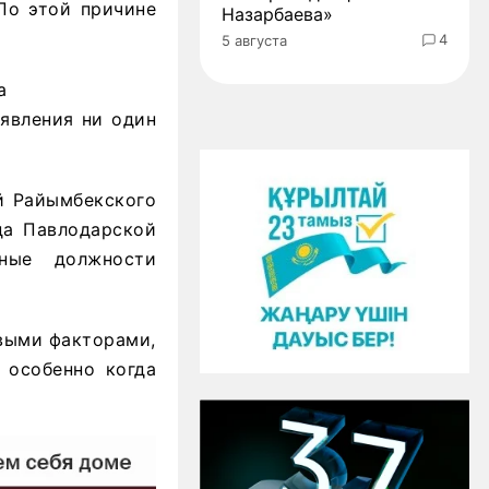
По этой причине
Назарбаева»
4
5 августа
а
аявления ни один
ей Райымбекского
да Павлодарской
ные должности
овыми факторами,
 особенно когда