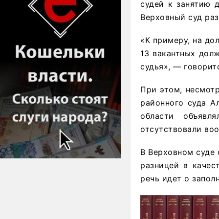
судей к занятию 
Верховный суд раз
«К примеру, на до
13 вакантных дол
судья», — говорит
При этом, несмот
районного суда А
области объявл
отсутствовали во
В Верховном суде 
разницей в качес
речь идет о запол