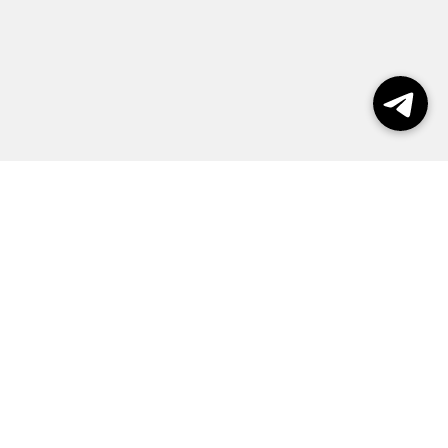
Выборы 2026
Реклама
О журнале
Контакты
Политика конфиденциальности
Правила пользования сайтом