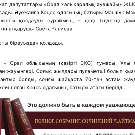
хат депутаттары «Орал халықаралық әуежайы» ЖШС
сады. Әуежайға Кеңес одағының батыры Мәншүк Мәм
нысты қолдауды сұраймын, – деді Тілдерді дам
ін атқарушы Света Ғаниева.
сты бірауыздан қолдады.
 – Орал облысының (қазіргі БҚО) тумасы, Ұлы 
қан жауынгері. Соғыс жылдары пулеметші болып қызм
айтыс болды, соңғы шайқаста 70-тен астам жау
кейін оған Кеңес одағының батыры атағы берілді.