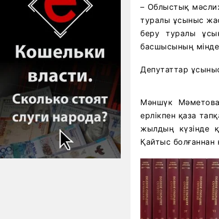
– Облыстық мәсли
туралы ұсыныс жа
беру туралы ұсы
басшысының міндет
Депутаттар ұсыны
Мәншүк Мәметова
ерлікпен қаза тап
жылдың күзінде қ
Қайтыс болғаннан 