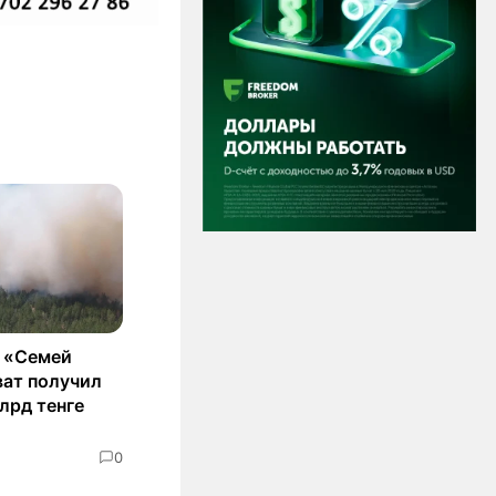
в «Семей
ат получил
млрд тенге
0