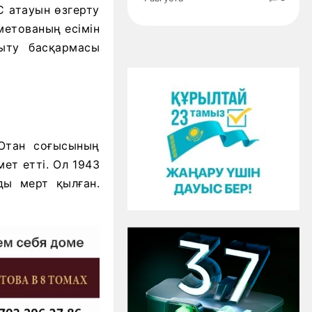
 атауын өзгерту
етованың есімін
ыту басқармасы
Отан соғысының
ет етті. Ол 1943
ды мерт қылған.