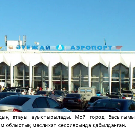
йдың атауы ауыстырылады.
Мой город
басылымын
шім облыстық мәслихат сессиясында қабылданған.