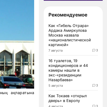
Рекомендуемое
Как «Гибель Отрара»
Ардака Амиркулова
Москва назвала
«националистической
картиной»
3
7 августа
16 туалетов, 19
кондиционеров и 44
камеры нашли в
экс-«резиденции
Назарбаева»
3
5 августа
ың ақпаратына
Как Токаев «открыл
дверь» в Европу
3
4 августа