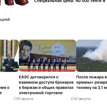
ацией
ЕАЭС договорился о
После пожара 
взаимном доступе брокеров
орманы» резерв
ние о
к биржам и общих правилах
технику на 3,1 
е
электронной торговли
0
7 августа
0
7 августа