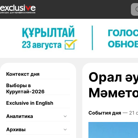
Орал ә
Контекст дня
Выборы в
Мәметов
Курултай-2026
Exclusive in English
События дня
— 21 о
Аналитика
Архивы