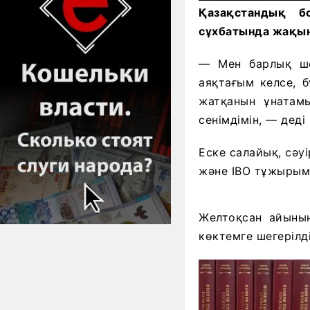
Қазақстандық б
сұхбатында жақын 
— Мен барлық ше
аяқтағым келсе, 
жатқанын ұнатам
сенімдімін, — деді
Еске салайық, сәу
және IBO тұжырым
Желтоқсан айының
көктемге шегерілді