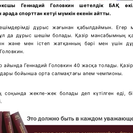
оксшы Геннадий Головкин шетелдік БАҚ өкіл
арада спорттан кетуі мүмкін екенін айтты.
шімдерімді дұрыс жағынан қабылдаймын. Егер 
бұл да дұрыс шешім болады. Қазір мансабымның қ
ын және мен істеп жатқанның бәрі мен үшін дұ
 Головкин.
ір айында Геннадий Головкин 40 жасқа толады. Қазірг
дары бойынша орта салмақтағы әлем чемпионы.
 соңында жекпе-жек болады деп күтілген еді, бі
.