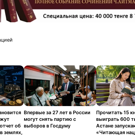
ацией
ановится
Впервые за 27 лет в России
Прочитать 15 кн
яжут
могут снять партию с
выиграть 600 т
отчет об
выборов в Госдуму
Астане запуска
в землях,
«Читающая нац