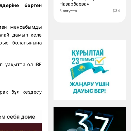
Назарбаева»
деріне берген
4
5 августа
мен мансабымды
алай дамып келе
рыс болатынына
і уақытта ол IBF
рақ бұл кездесу