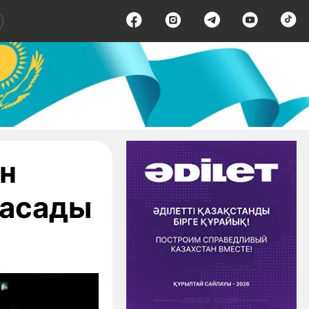
н
жасады