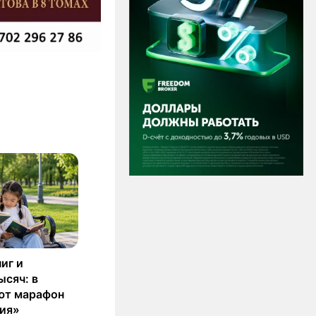
иг и
ысяч: в
ют марафон
ия»