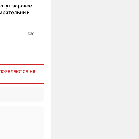
огут заранее
бирательный
0
появляются не