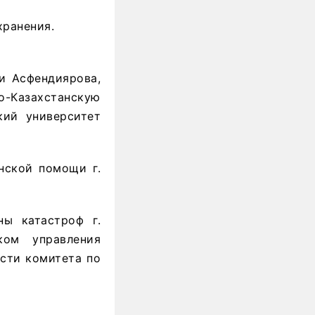
хранения.
и Асфендиярова,
-Казахстанскую
кий университет
нской помощи г.
ны катастроф г.
ком управления
ости комитета по