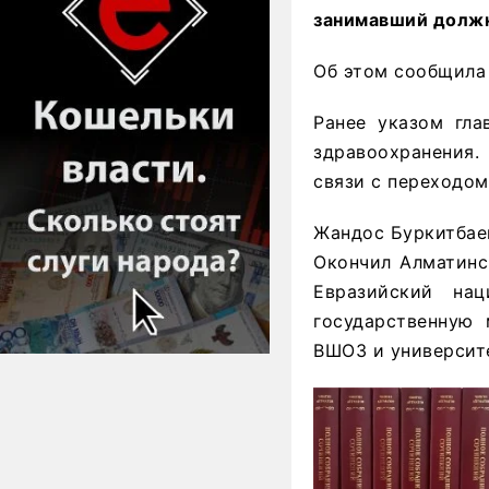
занимавший должн
Об этом сообщила
Ранее указом гл
здравоохранения
связи с переходом
Жандос Буркитбаев
Окончил Алматинс
Евразийский нац
государственную 
ВШОЗ и университе