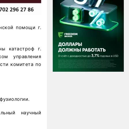
нской помощи г.
ны катастроф г.
ком управления
ости комитета по
сфузиологии.
льный научный