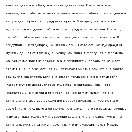
женский день, или «Международный день самок». Взяли за основу
женщину как особь, выделив ее по биологическим особенностям, и сделали
ей праздник. Думаю, это придумали мужики. Мне представляется, как
мужчины сидят и думают: «Что же такое придумать, чтобы задобрить эту
особь?», чтобы потом использовать, эксплуатировать по назначению. И
придумали — Международный женский день. Разве есть Международный
мужской день? Нет такого дня! Женщинам вбили в голову, что в этот день
каждой самке дарят по розочке, а она принимает и, довольная, вдыхает
аромат. Она не осознает, что ей навязывают мысль о том, что она просто
самка, что она слабая. Если она слабая, тогда как она рожает детей?
Разве могут это делать слабые существа? Понимаешь, она — это
Праматерь! А они взяли и принизили ее, указав тем самым, что она
должна знать свое место. Один день в году официально чувствует себя
самкой, хотя, по сути, она же каждую ночь самка — это ее предназначение.
А им этот надо подчеркнуть, ударение сделать, что она самка. Женщины
должны подумать над этим и осознать, что их дискредитируют. Максим