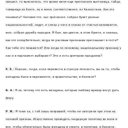
пришел, то выяснилось, что кроме меня еще пригласили вьетнамца, тайца,
товарища из Конго, ну и меня, соответственно, из Казахстана. Как это
понимать? Человек что, нас пригласил, собрал букет разных
национальностей, сидит, и слезы у него в глазах от счастья наливаются,
мол, собрал дружбу народов. Я был, как цветок, в этом букете, и знаешь,
как это оскорбительно, когда по расовым признакам приглашают в гости?
Как тебе это покажется? Или когда по половому, национальному признаку у
нас и в парламент выбирают? Это и есть критерии праздника?
К. Е.:
Хорошо, тогда, если перевести в строгую плоскость, вы за то, чтобы
женщины были в парламенте, в правительстве, в бизнесе?
Б. А.:
Я за, потому что есть женщины, которые любому мужику могут дать
фору.
Р. Ж.:
Я тоже за, с той лишь поправкой, чтобы не смотрели при этом на
половой признак. Искусственно проводить гендерную политику во всем и
вся, чтобы обязательно была женщина в спорте, в политике, в бизнесе,