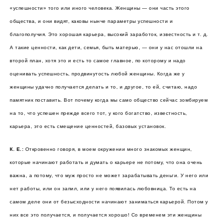
«успешности» того или иного человека. Женщины — они часть этого
общества, и они видят, каковы нынче параметры успешности и
благополучия. Это хорошая карьера, высокий заработок, известность и т. д.
А такие ценности, как дети, семья, быть матерью, — они у нас отошли на
второй план, хотя это и есть то самое главное, по которому и надо
оценивать успешность, продвинутость любой женщины. Когда же у
женщины удачно получается делать и то, и другое, то ей, считаю, надо
памятник поставить. Вот почему когда мы само общество сейчас зомбируем
на то, что успешен прежде всего тот, у кого богатство, известность,
карьера, это есть смещение ценностей, базовых установок.
К. Е.:
Откровенно говоря, в моем окружении много знакомых женщин,
которые начинают работать и думать о карьере не потому, что она очень
важна, а потому, что муж просто не может зарабатывать деньги. У него или
нет работы, или он запил, или у него появилась любовница. То есть на
самом деле они от безысходности начинают заниматься карьерой. Потом у
них все это получается, и получается хорошо! Со временем эти женщины