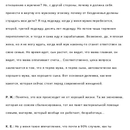
отношению к мужчине? Но, с другой стороны, почему я должна себя
принести в жертву его мужскому эгоизму, почему от безденежья должны
страдать мои дети? Я год подожду, когда у меня мужик перебесится,
второй, третий подожду, десять лет подожду. Но потом чаша терпения
переполняется, и тогда я сама иду и зарабатываю. Возможно, да, я плохая
жена, но я не могу ждать, когда мой муж наконец-то станет ответствен за
свою семью. Но время идет, сын растет, он видит, что мама главная, он
видит, что мама оплачивает счета… Соответственно, цена вопроса
заключается в том, что я теряю мужа, я теряю сына, автоматически как
хорошего мужа, как хорошего сына. Вот основная дилемма, как мне
кажется, которая сейчас стоит перед современной женщиной.
Р. Ж.:
Понятно, это все происходит не от хорошей жизни. Та же экономика,
которая не совсем сбалансирована, тот же пакет материальной помощи
семьям, матерям, который вообще не работает, безработица…
К. Е.:
Но у меня такое впечатление, что почти в 90% случаях, как ты