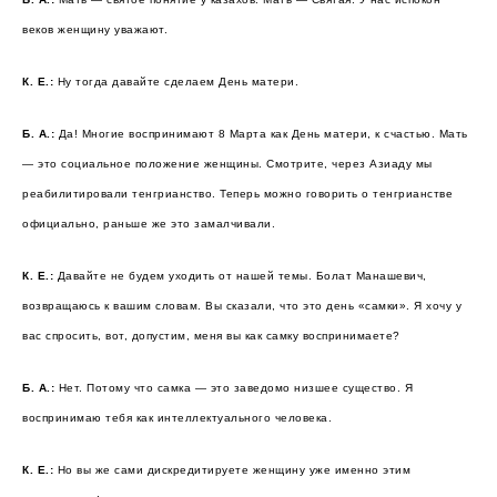
веков женщину уважают.
К. Е.:
Ну тогда давайте сделаем День матери.
Б. А.:
Да! Многие воспринимают 8 Марта как День матери, к счастью. Мать
— это социальное положение женщины. Смотрите, через Азиаду мы
реабилитировали тенгрианство. Теперь можно говорить о тенгрианстве
официально, раньше же это замалчивали.
К. Е.:
Давайте не будем уходить от нашей темы. Болат Манашевич,
возвращаюсь к вашим словам. Вы сказали, что это день «самки». Я хочу у
вас спросить, вот, допустим, меня вы как самку воспринимаете?
Б. А.:
Нет. Потому что самка — это заведомо низшее существо. Я
воспринимаю тебя как интеллектуального человека.
К. Е.:
Но вы же сами дискредитируете женщину уже именно этим