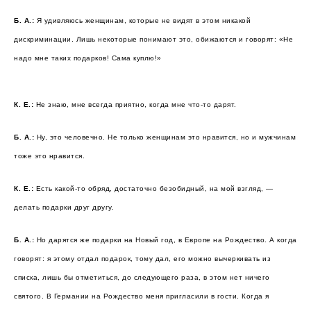
Б. А.:
Я удивляюсь женщинам, которые не видят в этом никакой
дискриминации. Лишь некоторые понимают это, обижаются и говорят: «Не
надо мне таких подарков! Сама куплю!»
К. Е.:
Не знаю, мне всегда приятно, когда мне что-то дарят.
Б. А.:
Ну, это человечно. Не только женщинам это нравится, но и мужчинам
тоже это нравится.
К. Е.:
Есть какой-то обряд, достаточно безобидный, на мой взгляд, —
делать подарки друг другу.
Б. А.:
Но дарятся же подарки на Новый год, в Европе на Рождество. А когда
говорят: я этому отдал подарок, тому дал, его можно вычеркивать из
списка, лишь бы отметиться, до следующего раза, в этом нет ничего
святого. В Германии на Рождество меня пригласили в гости. Когда я