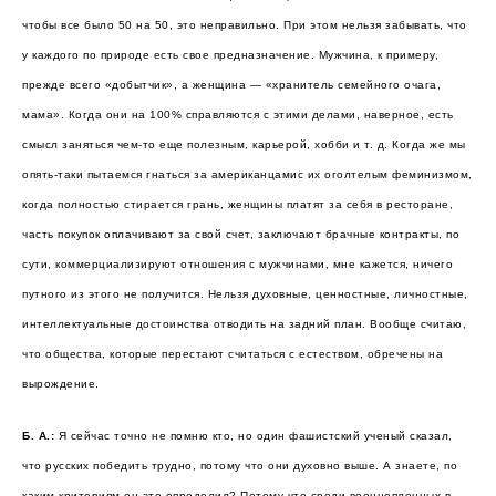
чтобы все было 50 на 50, это неправильно. При этом нельзя забывать, что
у каждого по природе есть свое предназначение. Мужчина, к примеру,
прежде всего «добытчик», а женщина — «хранитель семейного очага,
мама». Когда они на 100% справляются с этими делами, наверное, есть
смысл заняться чем-то еще полезным, карьерой, хобби и т. д. Когда же мы
опять-таки пытаемся гнаться за американцамис их оголтелым феминизмом,
когда полностью стирается грань, женщины платят за себя в ресторане,
часть покупок оплачивают за свой счет, заключают брачные контракты, по
сути, коммерциализируют отношения с мужчинами, мне кажется, ничего
путного из этого не получится. Нельзя духовные, ценностные, личностные,
интеллектуальные достоинства отводить на задний план. Вообще считаю,
что общества, которые перестают считаться с естеством, обречены на
вырождение.
Б. А.:
Я сейчас точно не помню кто, но один фашистский ученый сказал,
что русских победить трудно, потому что они духовно выше. А знаете, по
каким критериям он это определил? Потому что среди военнопленных в