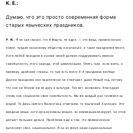
К. Е.:
Думаю, что это просто современная форма
старых языческих праздников.
Р. Ж.:
Я не зря сказал, что 8 Марта, по идее, — это вещь, привнесенная
извне, чуждая казахскому обществу изначально, и таких праздников много.
Хотя любой праздник в основе своей должен поддерживать именно
самобытность этого народа, этой цивилизации. Опять таки, если взять, к
примеру, арабские страны, то там есть всего 3–4 праздника вообще.
Другие праздники они практически не отмечают, даже Новый год, потому
что они не близки им по духу и культуре. Так вот, возможно, благодаря
этому они сохранили свою самобытность. Мы же каждый раз гоняемся за
модой. То День святого Валентина отмечаем, то языческий Хэллоуин. Это
вредные вещи, хотя организованы мощно, их коммерциализируют, на этом
делают большие деньги. Проблема еще в том, что привнесенное
вытесняет свое, национальное. И на их фоне наши национальные