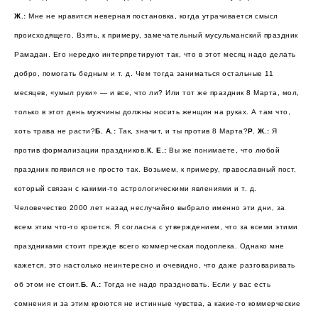
Ж.:
Мне не нравится неверная постановка, когда утрачивается смысл
происходящего. Взять, к примеру, замечательный мусульманский праздник
Рамадан. Его нередко интерпретируют так, что в этот месяц надо делать
добро, помогать бедным и т. д. Чем тогда заниматься остальные 11
месяцев, «умыл руки» — и все, что ли? Или тот же праздник 8 Марта, мол,
только в этот день мужчины должны носить женщин на руках. А там что,
хоть трава не расти?
Б. А.:
Так, значит, и ты против 8 Марта?
Р. Ж.:
Я
против формализации праздников.
К. Е.:
Вы же понимаете, что любой
праздник появился не просто так. Возьмем, к примеру, православный пост,
который связан с какими-то астрологическими явлениями и т. д.
Человечество 2000 лет назад неслучайно выбрало именно эти дни, за
всем этим что-то кроется. Я согласна с утверждением, что за всеми этими
праздниками стоит прежде всего коммерческая подоплека. Однако мне
кажется, это настолько неинтересно и очевидно, что даже разговаривать
об этом не стоит.
Б. А.:
Тогда не надо праздновать. Если у вас есть
сомнения и за этим кроются не истинные чувства, а какие-то коммерческие