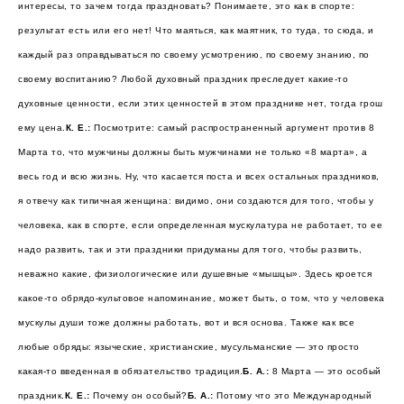
интересы, то зачем тогда праздновать? Понимаете, это как в спорте:
результат есть или его нет! Что маяться, как маятник, то туда, то сюда, и
каждый раз оправдываться по своему усмотрению, по своему знанию, по
своему воспитанию? Любой духовный праздник преследует какие-то
духовные ценности, если этих ценностей в этом празднике нет, тогда грош
ему цена.
К. Е.:
Посмотрите: самый распространенный аргумент против 8
Марта то, что мужчины должны быть мужчинами не только «8 марта», а
весь год и всю жизнь. Ну, что касается поста и всех остальных праздников,
я отвечу как типичная женщина: видимо, они создаются для того, чтобы у
человека, как в спорте, если определенная мускулатура не работает, то ее
надо развить, так и эти праздники придуманы для того, чтобы развить,
неважно какие, физиологические или душевные «мышцы». Здесь кроется
какое-то обрядо-культовое напоминание, может быть, о том, что у человека
мускулы души тоже должны работать, вот и вся основа. Также как все
любые обряды: языческие, христианские, мусульманские — это просто
какая-то введенная в обязательство традиция.
Б. А.:
8 Марта — это особый
праздник.
К. Е.:
Почему он особый?
Б. А.:
Потому что это Международный