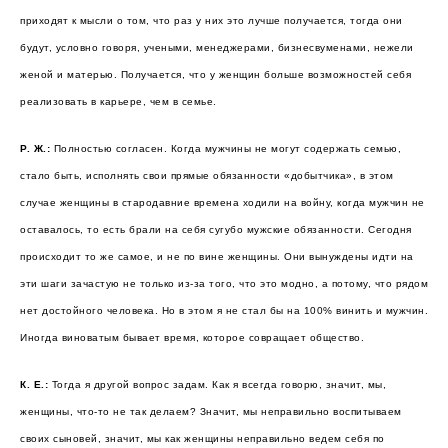
приходят к мысли о том, что раз у них это лучше получается, тогда они
будут, условно говоря, учеными, менеджерами, бизнесвуменами, нежели
женой и матерью. Получается, что у женщин больше возможностей себя
реализовать в карьере, чем в семье.
Р. Ж.:
Полностью согласен. Когда мужчины не могут содержать семью,
стало быть, исполнять свои прямые обязанности «добытчика», в этом
случае женщины в стародавние времена ходили на войну, когда мужчин не
оставалось, то есть брали на себя сугубо мужские обязанности. Сегодня
происходит то же самое, и не по вине женщины. Они вынуждены идти на
эти шаги зачастую не только из-за того, что это модно, а потому, что рядом
нет достойного человека. Но в этом я не стал бы на 100% винить и мужчин.
Иногда виноватым бывает время, которое совращает общество.
К. Е.:
Тогда я другой вопрос задам. Как я всегда говорю, значит, мы,
женщины, что-то не так делаем? Значит, мы неправильно воспитываем
своих сыновей, значит, мы как женщины неправильно ведем себя по