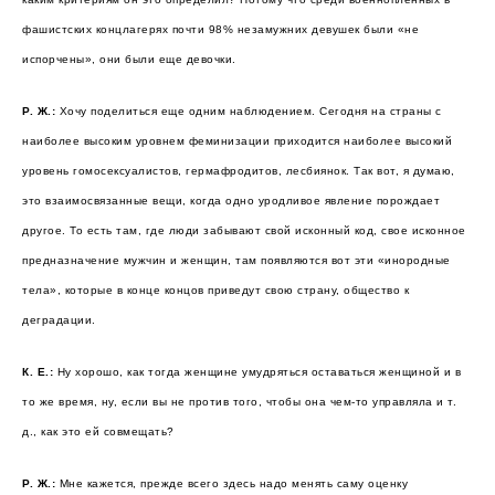
фашистских концлагерях почти 98% незамужних девушек были «не
испорчены», они были еще девочки.
Р. Ж.:
Хочу поделиться еще одним наблюдением. Сегодня на страны с
наиболее высоким уровнем феминизации приходится наиболее высокий
уровень гомосексуалистов, гермафродитов, лесбиянок. Так вот, я думаю,
это взаимосвязанные вещи, когда одно уродливое явление порождает
другое. То есть там, где люди забывают свой исконный код, свое исконное
предназначение мужчин и женщин, там появляются вот эти «инородные
тела», которые в конце концов приведут свою страну, общество к
деградации.
К. Е.:
Ну хорошо, как тогда женщине умудряться оставаться женщиной и в
то же время, ну, если вы не против того, чтобы она чем-то управляла и т.
д., как это ей совмещать?
Р. Ж.:
Мне кажется, прежде всего здесь надо менять саму оценку