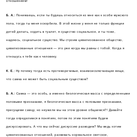
отношением!
Б. А.:
Понимаешь, если ты будешь относиться ко мне как к особи мужского
пола, тогда ты меня оскорбила. В этой жизни у меня не только функции
детей делать, ходить в туалет, я существо социальное, и ты тоже,
надеюсь, социальное существо. Мы строим цивилизованное общество,
цивилизованные отношения — это уже когда мы равны с тобой. Когда я
отношусь к тебе как к человеку.
К. Е.:
Ну почему тогда есть противоречивые, взаимоисключающие вещи,
что самка не может быть социальным существом?
Б. А.:
Самка — это особь, а именно биологическая масса с определенными
половыми признаками, я биологическая масса с половыми признаками,
присущими самцу, но неужели мы на этом уровне общаемся?! Давайте
тогда определимся в понятиях, потом по этим понятиям будем
дискуссировать. А что мы сейчас дискуссию разводим? Мы ведь хотим
цивилизованных отношений, развивать нормальное светское,