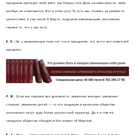
праздники проходят либо вяло, как Наурыз или День независимости, либо
вообще не отмечаются. Вот в этом суть! То есть мы, гоняясь за какими-то
ценностями, в том числе 8 Марта, подражая американцам, россиянам,
теряем то, что у нас есть.
К. Е.:
Ну, у американцев тоже нет этого праздника, это чисто постсоветский
праздник.
Р. Ж.:
Если мы говорим про духовность: уважение женщин, уважение
старших, уважение детей — то эти традиции в казахском обществе
изначально несут куда более ценностный характер. Да и в том же
западном обществе обходятся без всяких «8 Мартов».
Б. А.:
Мать — святое понятие у казахов. Мать — Святая. У нас испокон