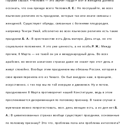
Горький сказал: «Человек — это звучит гордо!» Вот и женщина должна
осознать, что она прежде всего Человек.
К. Е.:
Но послушайте, во всех
языческих религиях есть праздники, которые так или иначе связаны с
женщиной. Существуют обряды, связанные с богинями плодородия,
например Тенгри Умай, абсолютно во всех языческих религиях есть такие
праздники.
Б. А.:
В христианстве есть День матери, День отца, но это
социальное положение. А это уже ценность, а не особь.
Р. Ж.:
Между
прочим, 8 Марта — не такой он уж и международный день. Во всех
арабских, во многих азиатских странах даже не знают про этот день и
живут спокойно. Вообще этим праздником мы обязаны России, которая в
свое время переняла его из Чикаго. Он был внедрен нам, в принципе,
искусственно, с тех пор мы по той инерции и движемся. Ну и потом,
празднование 8 Марта противоречит нашей Конституции, ведь в этом
прослеживается дискриминация по половому признаку. В таком случае и
мужчинам можно попротестовать, мол, день женщин есть, а их дня нет.
Б.
А.:
В цивилизованных странах вообще существуют праздники, основанные
по половому признаку? Это что, проблема пола или проблема интеллекта?