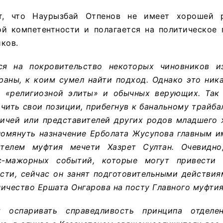
т, что Наурызбай Отпенов не имеет хорошей р
ой компетентности и полагается на политическое 
ков.
ся на покровительство некоторых чиновников и
раны, к коим сумел найти подход. Однако это ник
х «религиозной элиты» и обычных верующих. Так 
чить свои позиции, прибегнув к банальному трайба
дичей или представителей других родов младшего 
омянуть назначение Ерболата Жусупова главным и
ителем муфтия мечети Хазрет Султан. Очевидно
с-мажорных событий, которые могут привести
сти, сейчас он занят подготовительными действия
ичество Ершата Онгарова на посту Главного муфтия
 оспаривать справедливость принципа отделе