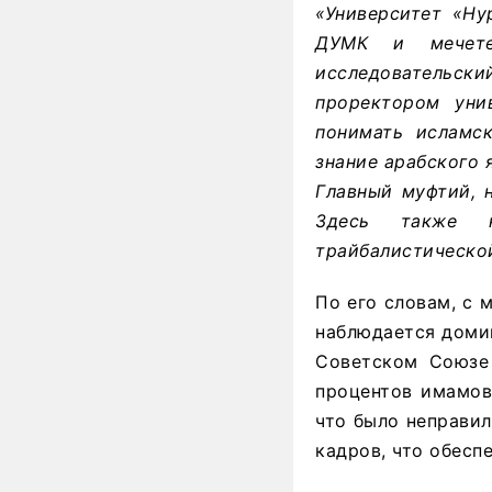
«Университет «Ну
ДУМК и мечете
исследовательски
проректором уни
понимать исламс
знание арабского 
Главный муфтий, 
Здесь также н
трайбалистическо
По его словам, с 
наблюдается домин
Советском Союзе 
процентов имамов
что было неправил
кадров, что обесп