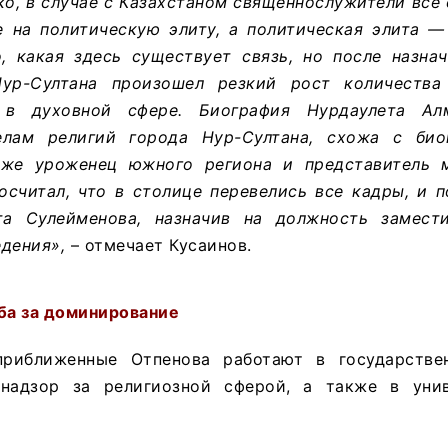
ко, в случае с Казахстаном священнослужители вс
е на политическую элиту, а политическая элита —
о, какая здесь существует связь, но после назна
ур-Султана произошел резкий рост количества 
в духовной сфере. Биография Нурдаулета Алм
елам религий города Нур-Султана, схожа с био
оже уроженец южного региона и представитель 
осчитал, что в столице перевелись все кадры, и 
та Сулейменова, назначив на должность замест
едения»,
– отмечает Кусаинов.
а за доминирование
приближенные Отпенова работают в государстве
надзор за религиозной сферой, а также в унив