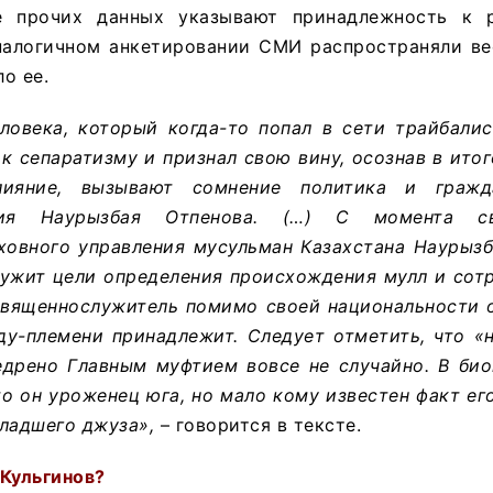
е прочих данных указывают принадлежность к р
алогичном анкетировании СМИ распространяли вес
о ее.
еловека, который когда-то попал в сети трайбали
 к сепаратизму и признал свою вину, осознав в ито
лияние, вызывают сомнение политика и гражд
ия Наурызбая Отпенова. (…) С момента св
ховного управления мусульман Казахстана Наурызб
лужит цели определения происхождения мулл и сот
священнослужитель помимо своей национальности о
ду-племени принадлежит. Следует отметить, что «
едрено Главным муфтием вовсе не случайно. В био
то он уроженец юга, но мало кому известен факт е
ладшего джуза»,
– говорится в тексте.
 Кульгинов?