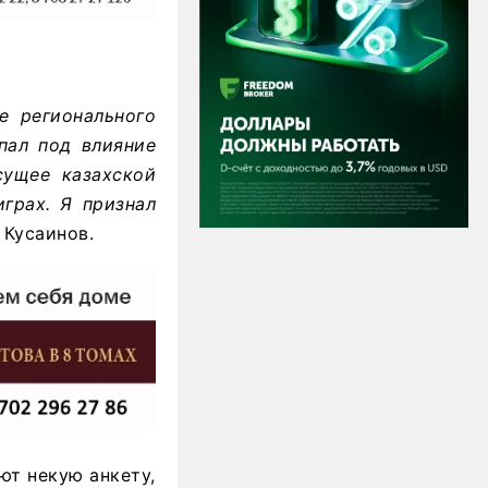
е регионального
пал под влияние
сущее казахской
грах. Я признал
 Кусаинов.
ют некую анкету,