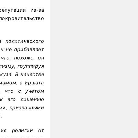
епутации из-за
покровительство
з политического
ак не прибавляет
что, похоже, он
лизму, группируя
жуза. В качестве
мамом, а Ершата
, что с учетом
 к его лишению
ми, призванными
.
ния религии от