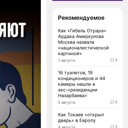
Рекомендуемое
Как «Гибель Отрара»
Ардака Амиркулова
Москва назвала
«националистической
картиной»
3
7 августа
16 туалетов, 19
кондиционеров и 44
камеры нашли в
экс-«резиденции
Назарбаева»
3
5 августа
Как Токаев «открыл
дверь» в Европу
3
4 августа