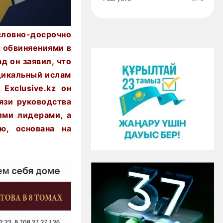
ловно-досрочно
 обвиняениями в
д он заявил
, что
дикальный ислам
ю
Еxclusive.kz
он
язи руководства
ими лидерами, а
ю, основана на