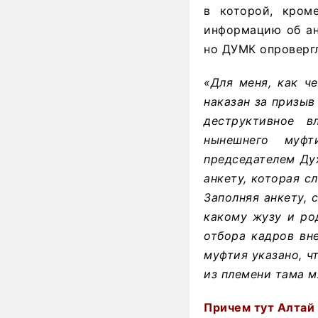
в которой, кром
информацию об ан
но ДУМК опровергл
«Для меня, как ч
наказан за призыв
деструктивное в
нынешнего муфт
председателем Ду
анкету, которая с
Заполняя анкету, 
какому жузу и ро
отбора кадров вн
муфтия указано, ч
из племени тама м
Причем тут Алтай