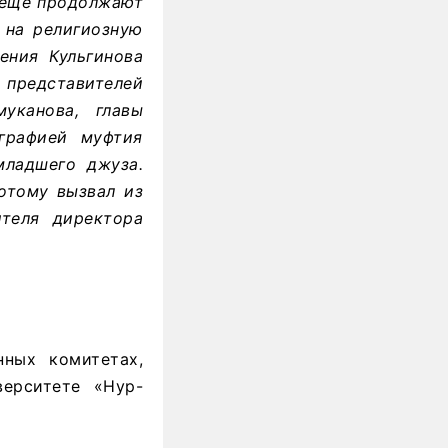
е еще продолжают
 на религиозную
чения Кульгинова
представителей
уканова, главы
графией муфтия
младшего джуза.
потому вызвал из
ителя директора
нных комитетах,
ерситете «Нур-