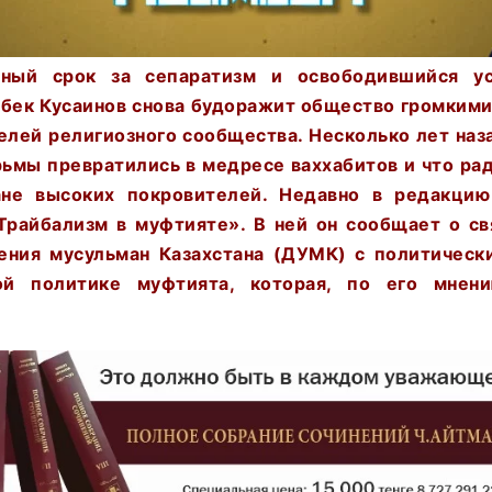
ный срок за сепаратизм и освободившийся ус
рбек Кусаинов снова будоражит общество громкими
елей религиозного сообщества. Несколько лет наза
рьмы превратились в медресе ваххабитов и что ра
не высоких покровителей. Недавно в редакци
Трайбализм в муфтияте». В ней он сообщает о св
ения мусульман Казахстана (ДУМК) с политическ
й политике муфтията, которая, по его мнени