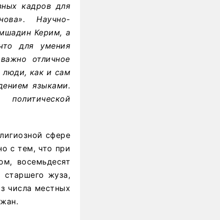
зных кадров для
ова». Научно-
амшадин Керим, а
 что для умения
важно отличное
 люди, как и сам
дением языками.
 политической
елигиозной сфере
о с тем, что при
ом, восемьдесят
 старшего жуза,
из числа местных
ожан.