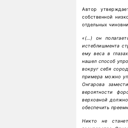
Автор утверждае
собственной низк
отдельных чиновни
«(…) он полагает
истеблишмента ст
ему веса в глаза
нашел способ упро
вокруг себя соро
примера можно уп
Онгарова замест
вероятности фор
верховной должно
обеспечить преемн
Никто не станет