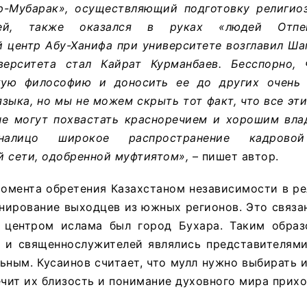
р-Мубарак», осуществляющий подготовку религио
й, также оказался в руках «людей Отпен
й центр Абу-Ханифа при университете возглавил Ш
верситета стал Кайрат Курманбаев. Бесспорно,
кую философию и доносить ее до других очень 
языка, но мы не можем скрыть тот факт, что все эти
не могут похвастать красноречием и хорошим вла
алицо широкое распространение кадровой
й сети, одобренной муфтиятом»,
– пишет автор.
момента обретения Казахстаном независимости в р
ирование выходцев из южных регионов. Это связан
центром ислама был город Бухара. Таким образ
 и священнослужителей являлись представителями
ьным. Кусаинов считает, что мулл нужно выбирать 
ечит их близость и понимание духовного мира прих