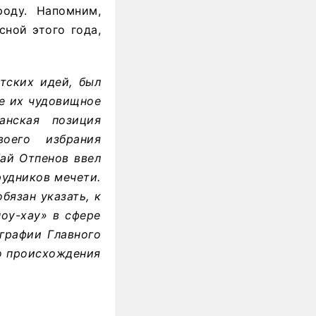
оду. Напомним,
ной этого года,
стских идей, был
ге их чудовищное
анская позиция
оего избрания
ай Отпенов ввел
рудников мечети.
бязан указать, к
ноу-хау» в сфере
графии Главного
го происхождения