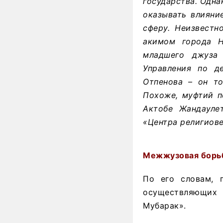
государства. Одна
оказывать влияни
сферу. Неизвестн
акимом города Н
младшего джуза 
Управления по д
Отпенова – он т
Похоже, муфтий п
Актобе Жандауле
«Центра религиов
Межжузовая борьб
По его словам, 
осуществляющих 
Мубарак».