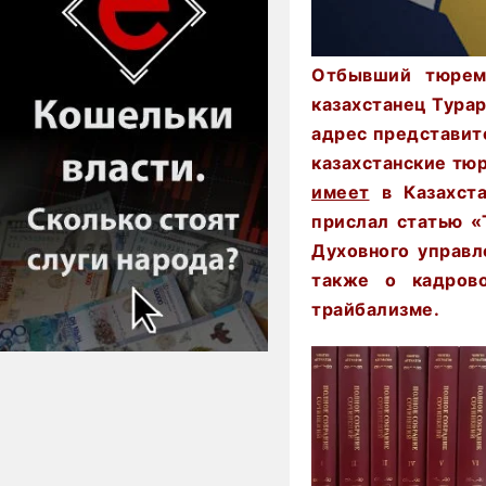
Отбывший тюрем
казахстанец Тура
адрес представит
казахстанские тю
имеет
в Казахста
прислал статью «
Духовного управл
также о кадрово
трайбализме.