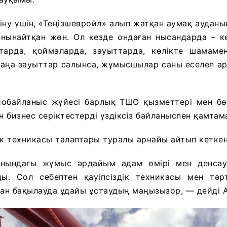
іну үшін, «Теңізшевройл» алып жатқан аумақ ауда
ынайтқан жөн. Ол кезде ондаған нысандарда – к
ттарда, қоймаларда, зауыттарда, көлікте шамам
жаңа зауыттар салынса, жұмысшылар саны еселеп ар
диобайланыс жүйесі барлық ТШО қызметтері мен бө
 бизнес серіктестерді үздіксіз байланыспен қамтам
здік техникасы талаптары туралы арнайы айтып кетке
рнындағы жұмыс әрдайым адам өмірі мен денсау
ы. Сол себептен қауіпсіздік техникасы мен тәрт
ан бақылауда ұдайы ұстаудың маңызызор, — дейді А