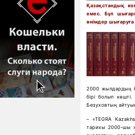
Қазақстандық ко
емес. Бұл
шыға
өнімде
р
шығаруға
2000 жылдардың 
бірі болып көшті
Безуховтың айтуын
– «TEGRA Kazakh
тарихы 2000-шы ж