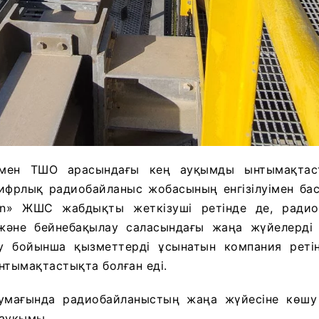
я мен ТШО арасындағы кең ауқымды ынтымақта
ифрлық радиобайланыс жобасының енгізілуімен бас
n» ЖШС жабдықты жеткізуші ретінде де, радиоб
әне бейнебақылау саласындағы жаңа жүйелерді 
у бойынша қызметтерді ұсынатын компания реті
ынтымақтастықта болған еді.
аумағында радиобайланыстың жаңа жүйесіне көш
 ауқымы.