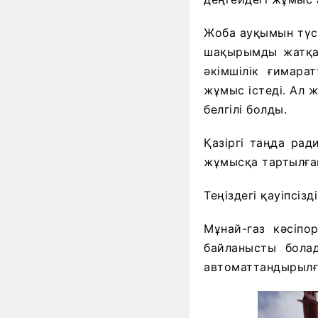
Жоба ауқымын түс
шақырымды жатқан
әкімшілік ғимара
жұмыс істеді. Ал 
белгілі болды.
Қазіргі таңда ра
жұмысқа тартылған
Теңіздегі қауіпсі
Мұнай-газ кәсіпо
байланысты болад
автоматтандырылғ