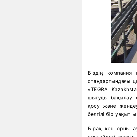
Біздің компани
стандартындағы ц
«TEGRA Kazakhsta
шығуды бақылау ж
қосу және жөнде
белгілі бір уақыт 
Бірақ кен орны 
деңгейдегі жұмыс