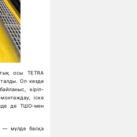
стық осы TETRA
талды. Ол кезде
айланыс, кіріп-
монтаждау, іске
нде де ТШО-мен
у — мүлде басқа