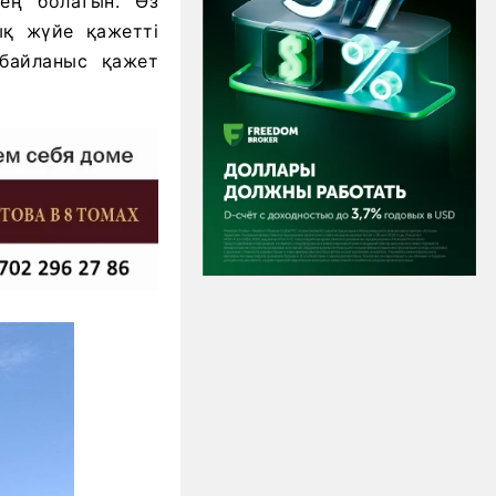
зең болатын. Өз
ық жүйе қажетті
байланыс қажет