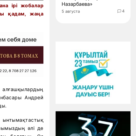
Назарбаева»
на ірі жобалар
4
5 августа
қы қадам
, жаңа
а алғашқылардың
ынбасары Андрей
ды.
 ынтымақтастық
шымыздың әлі де