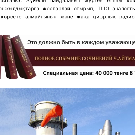
байланыс жүйесін пайдаланып жүрген өтпелі ке
 онжылдықтарға жоспарлай отырып, ТШО аналогт
 көрсете алмайтынын және жаңа цифрлық радио