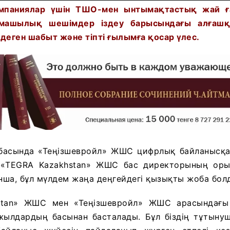
мпаниялар үшін ТШО-мен ынтымақтастық жай ға
рмашылық
шешімдер іздеу
барысындағы алғаш
 деген
шабыт және тіпті ғылымға
қосар
үлес.
басында «Теңізшевройл» ЖШС цифрлық байланысқ
. «TEGRA Kazakhstan» ЖШС бас директорының ор
ша, бұл мүлдем жаңа деңгейдегі қызықты жоба бол
stan» ЖШС мен «Теңізшевройл» ЖШС арасындағы
ылдардың басынан басталады. Бұл біздің тұтыну