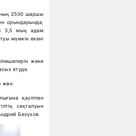
нының 2500 шаршы
ен орындарында,
ен 3,5 мың адам
туы мүмкін екені
лімшелерін және
асыз етуде.
н жөн.
лығына қауіппен
іптің сақталуын
ндрей Безухов.