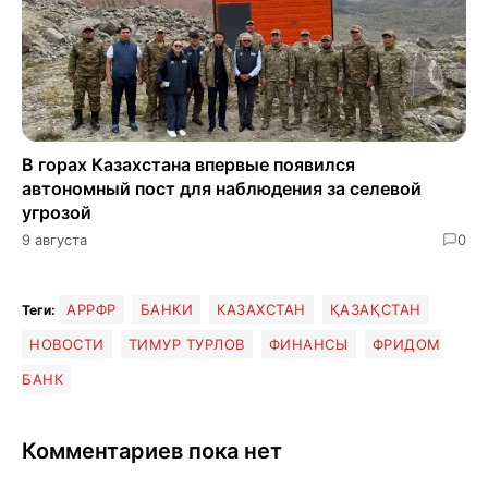
В горах Казахстана впервые появился
автономный пост для наблюдения за селевой
угрозой
9 августа
0
АРРФР
БАНКИ
КАЗАХСТАН
ҚАЗАҚСТАН
Теги:
НОВОСТИ
ТИМУР ТУРЛОВ
ФИНАНСЫ
ФРИДОМ
БАНК
Комментариев пока нет