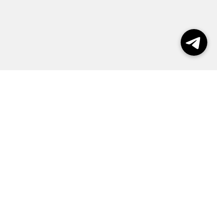
Выборы 2026
Реклама
О журнале
Контакты
Политика конфиденциальности
Правила пользования сайтом