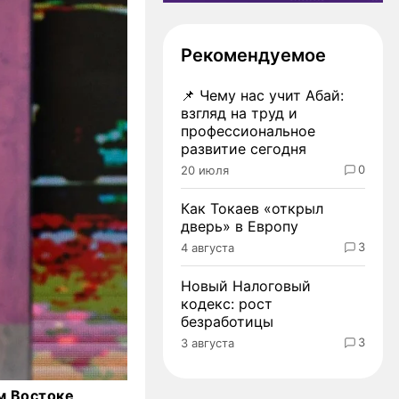
Рекомендуемое
📌
Чему нас учит Абай:
взгляд на труд и
профессиональное
развитие сегодня
0
20 июля
Как Токаев «открыл
дверь» в Европу
3
4 августа
Новый Налоговый
кодекс: рост
безработицы
3
3 августа
м Востоке