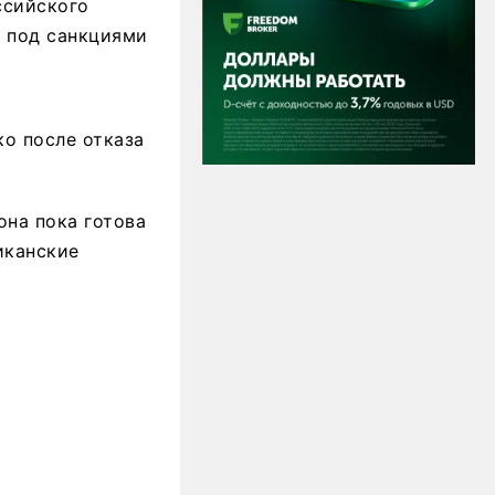
ссийского
я под санкциями
ко после отказа
на пока готова
иканские