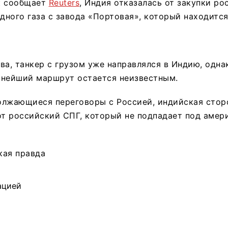
к сообщает
Reuters
, Индия отказалась от закупки ро
ного газа с завода «Портовая», который находитс
ва, танкер с грузом уже направлялся в Индию, одна
ьнейший маршрут остается неизвестным.
олжающиеся переговоры с Россией, индийская сторо
от российский СПГ, который не подпадает под амер
кая правда
ацией