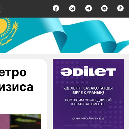
етро
изиса