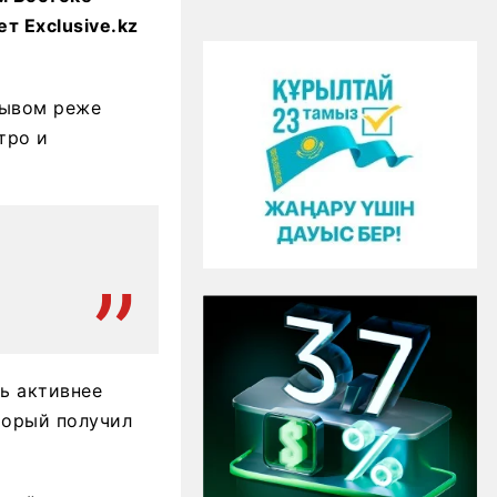
т Еxclusive.kz
зывом реже
тро и
ь активнее
торый получил