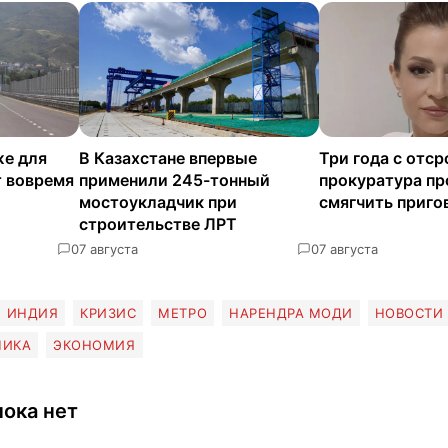
е для
В Казахстане впервые
Три года с отср
т вовремя
применили 245-тонный
прокуратура пр
мостоукладчик при
смягчить приго
строительстве ЛРТ
0
7 августа
0
7 августа
ИНДИЯ
КРИЗИС
МЕТРО
НАРЕНДРА МОДИ
НОВОСТИ
МИКА
ЭКОНОМИЯ
ока нет