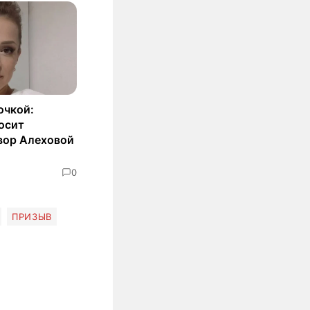
очкой:
осит
вор Алеховой
0
ПРИЗЫВ