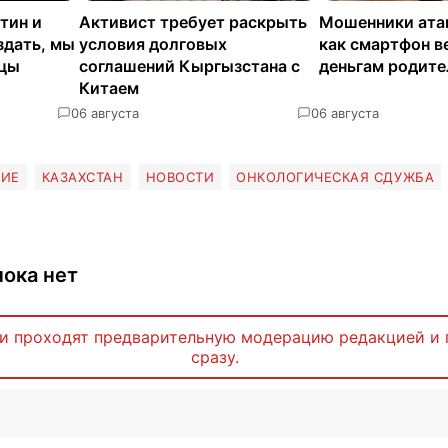
тин и
Активист требует раскрыть
Мошенники ата
здать, мы
условия долговых
как смартфон в
нцы
соглашений Кыргызстана с
деньгам родите
Китаем
0
6 августа
0
6 августа
НИЕ
КАЗАХСТАН
НОВОСТИ
ОНКОЛОГИЧЕСКАЯ СДУЖБА
ока нет
и проходят предварительную модерацию редакцией и 
сразу.