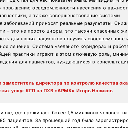
о повышению осведомленности населения о важнос
иагностики, а также совершенствование системы
я заболеваний приносят реальные результаты. Сниж
ти – это не просто цифры, это тысячи спасенных жи
сть для наших пациентов получить своевременное 
ное лечение. Система «зеленого коридора» и работ
бщей практики играют в этом ключевую роль, мини
идания для пациентов, нуждающихся в консультаци
.
л заместитель директора по контролю качества ока
ких услуг КГП на ПХВ «АРМК»
Игорь Новиков
.
ионе, где проживает более 1,5 миллиона человек, н
285 пациентов. За прошедший год было зарегистрир
леваний, при этом уровень смертности от онкозабо