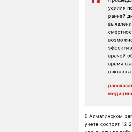
усилия п
ранней д
выявлени
смертнос
возможно
эффектив
врачей о
время ож
онколога
рассказа
медицинс
В Алматинском рег
учёте состоят 12 
новых случая забо