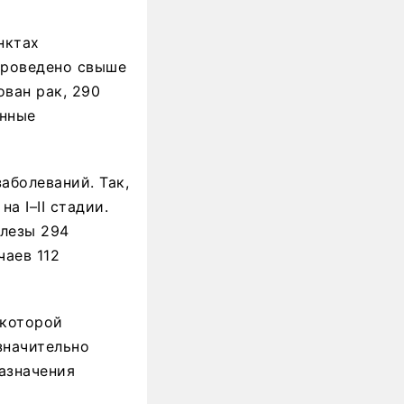
нктах
проведено свыше
ован рак, 290
енные
аболеваний. Так,
а I–II стадии.
елезы 294
чаев 112
 которой
значительно
азначения