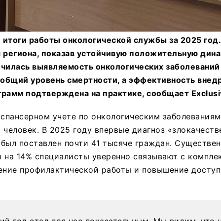
 итоги работы онкологической службы за 2025 год
я региона, показав устойчивую положительную дина
ичилась выявляемость онкологических заболеваний 
я общий уровень смертности, а эффективность внед
рамм подтверждена на практике, сообщает Exclusi
испансерном учете по онкологическим заболеваниям
 человек. В 2025 году впервые диагноз «злокачеств
был поставлен почти 41 тысяче граждан. Существе
и на 14% специалисты уверенно связывают с компле
ние профилактической работы и повышение доступ
й год стал для нас показательным. Мы видим, что 