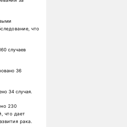
овыми
следование, что
160 случаев
ровано 36
но 34 случая.
ено 230
, что дает
звития рака.