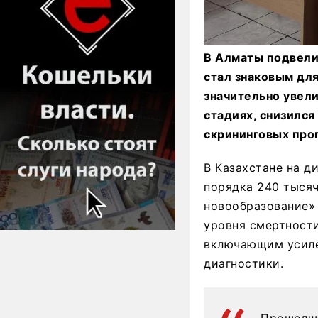
В Алматы подвели
стал знаковым дл
значительно увел
стадиях, снизилс
скрининговых прог
В Казахстане на д
порядка 240 тысяч
новообразование» 
уровня смертност
включающим усиле
диагностики.
Прошедши