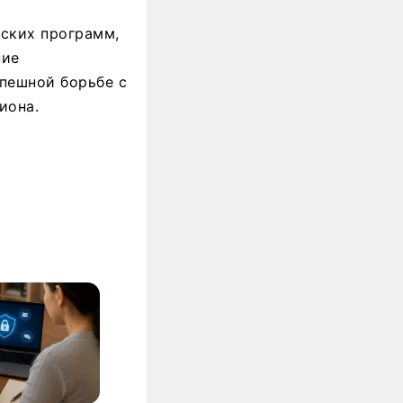
еских программ,
ние
пешной борьбе с
иона.