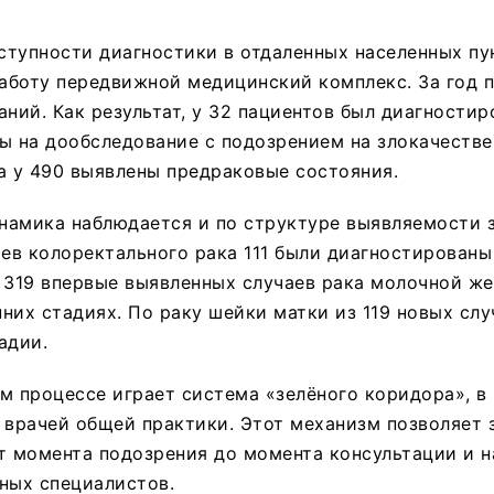
тупности диагностики в отдаленных населенных пу
аботу передвижной медицинский комплекс. За год 
аний. Как результат, у 32 пациентов был диагностир
ы на дообследование с подозрением на злокачеств
а у 490 выявлены предраковые состояния.
амика наблюдается и по структуре выявляемости з
ев колоректального рака 111 были диагностированы н
 319 впервые выявленных случаев рака молочной ж
них стадиях. По раку шейки матки из 119 новых слу
тадии.
м процессе играет система «зелёного коридора», в
 врачей общей практики. Этот механизм позволяет 
т момента подозрения до момента консультации и н
ных специалистов.