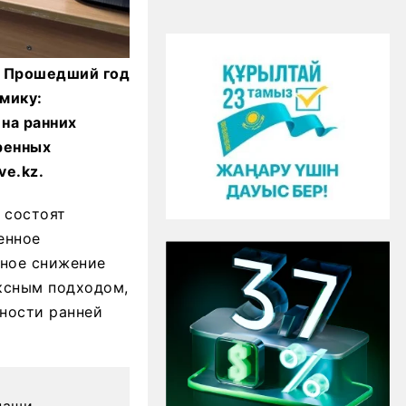
. Прошедший год
мику:
на ранних
ренных
ve.kz.
 состоят
енное
нное снижение
ксным подходом,
ности ранней
наши