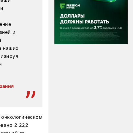
ти
ение
зней и
и
а наших
мизируя
и
зания
а онкологическом
овано 2 222
леваний за