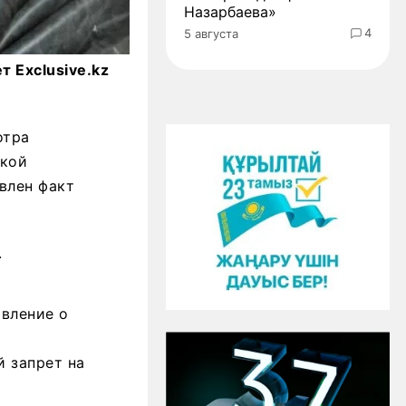
Назарбаева»
4
5 августа
т Exclusive.kz
отра
ской
влен факт
.
овление о
 запрет на