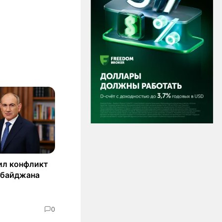
ил конфликт
рбайджана
0