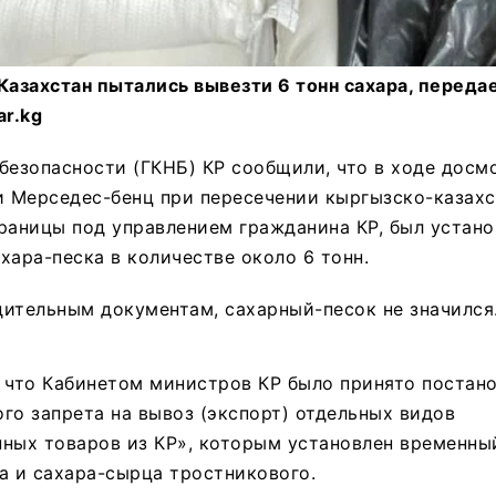
Казахстан пытались вывезти 6 тонн сахара, передае
ar.kg
безопасности (ГКНБ) КР сообщили, что в ходе досм
 Мерседес-бенц при пересечении кыргызско-казах
раницы под управлением гражданина КР, был устано
хара-песка в количестве около 6 тонн.
ительным документам, сахарный-песок не значился
 что Кабинетом министров КР было принято постан
го запрета на вывоз (экспорт) отдельных видов
ных товаров из КР», которым установлен временный
а и сахара-сырца тростникового.