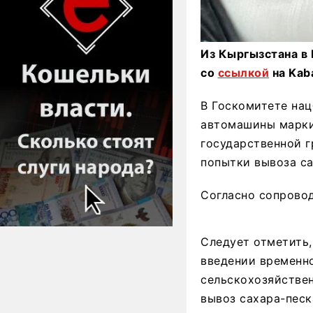
Из Кыргызстана в 
со
ссылкой
на Kab
В Госкомитете нац
автомашины марки
государственной г
попытки вывоза са
Согласно сопровод
Следует отметить,
введении временно
сельскохозяйствен
вывоз сахара-песк