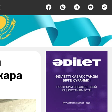
н
хара