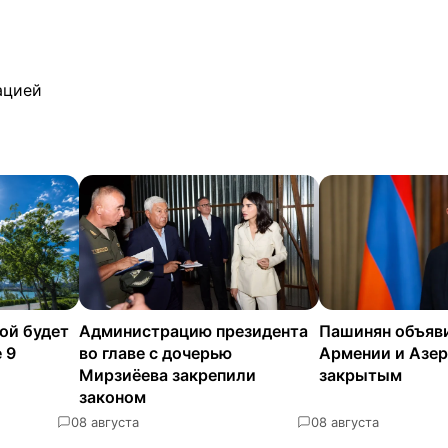
ацией
ой будет
Администрацию президента
Пашинян объяв
 9
во главе с дочерью
Армении и Азе
Мирзиёева закрепили
закрытым
законом
0
8 августа
0
8 августа