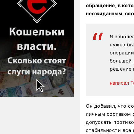
обращение, в кото
неожиданным, сооб
Я заболе
нужно бы
операции
большой 
решение 
написал Т
Он добавил, что с
личным составом с
допускать противо
стабильности все 