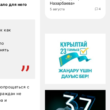
Назарбаева»
ало для него
4
5 августа
к как
ло
нять
попрощаться с
граждан не
ра и