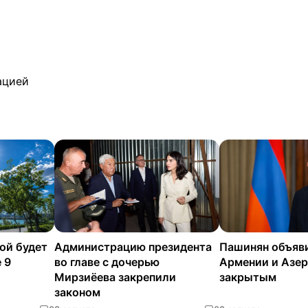
ацией
ой будет
Администрацию президента
Пашинян объяв
 9
во главе с дочерью
Армении и Азе
Мирзиёева закрепили
закрытым
законом