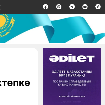
ктепке