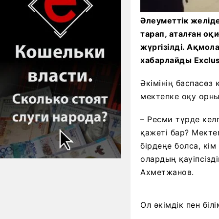
Әлеуметтік желід
тарап, аталған оқ
жүргізілді. Ақмо
хабарлайды Exclusi
Әкімінің баспасөз
мектепке оқу орны
– Ресми түрде кел
қажеті бар? Мекте
бірдеңе болса, кі
олардың қауіпсізді
Ахметжанов.
Ол әкімдік пен бі