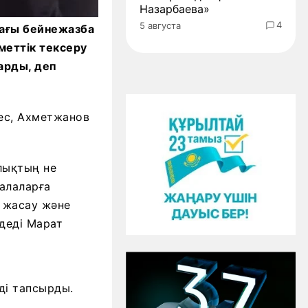
Назарбаева»
4
5 августа
ағы бейнежазба
меттік тексеру
арды, деп
кес, Ахметжанов
лықтың не
балаларға
й жасау және
 деді Марат
ді тапсырды.