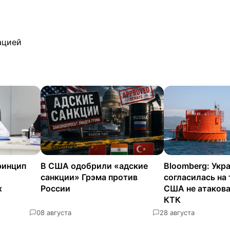
ацией
ринцип
В США одобрили «адские
Bloomberg: Укр
санкции» Грэма против
согласилась на
х
России
США не атаков
КТК
0
8 августа
2
8 августа