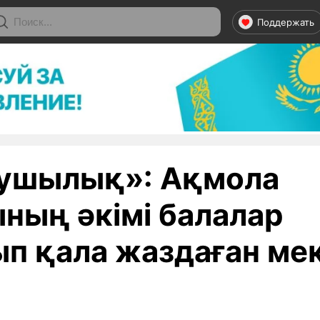
Поддержать
ушылық»: Ақмола
ның әкімі балалар
ып қала жаздаған ме