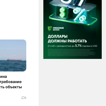
аина
 требование
ать объекты
1