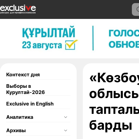
«Көзбо
Контекст дня
Выборы в
облысы
Курултай-2026
Exclusive in English
таптал
Аналитика
барды
Архивы