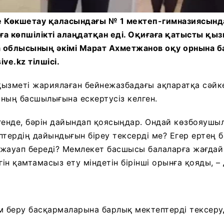
е Көкшетау қаласындағы № 1 мектеп-гимназиясынд
иға көпшілікті алаңдатқан еді. Оқиғаға қатысты қыз
ла облысының әкімі Марат Ахметжанов оқу орнына б
ve.kz тілшісі.
 қызметі жариялаған бейнежазбадағы ақпаратқа сәй
ның басшылығына ескертусіз келген.
генде, бәрін дайындап қоясыңдар. Ондай көзбояушы
птердің дайындығын біреу тексерді ме? Егер ертең 
м жауап береді? Мемлекет басшысы балаларға жағда
гін қамтамасыз ету міндетін бірінші орынға қояды, –
лім беру басқармаларына барлық мектептерді тексеру